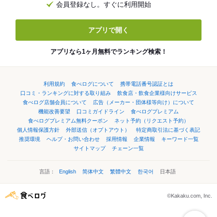
会員登録なし。すぐに利用開始
アプリで開く
アプリなら1ヶ月無料でランキング検索！
利用規約
食べログについて
携帯電話番号認証とは
口コミ・ランキングに対する取り組み
飲食店・飲食企業様向けサービス
食べログ店舗会員について
広告（メーカー・団体様等向け）について
機能改善要望
口コミガイドライン
食べログプレミアム
食べログプレミアム無料クーポン
ネット予約（リクエスト予約）
個人情報保護方針
外部送信（オプトアウト）
特定商取引法に基づく表記
推奨環境
ヘルプ・お問い合わせ
採用情報
企業情報
キーワード一覧
サイトマップ
チェーン一覧
言語：
English
简体中文
繁體中文
한국어
日本語
©Kakaku.com, Inc.