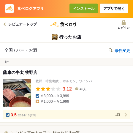
インストール
アプリで開く
レビュアートップ
ログイン
行ったお店
全国 / バー・お酒
条件変更
1
件
薩摩の牛太 牧野店
牧野、樟葉/焼肉、ホルモン、ワインバー
3.12
46人
口
￥3,000～￥3,999
コ
￥1,000～￥1,999
ミ
人
数
3.5
2024/10訪問
1回
レビュアートップ
行ったお店一覧