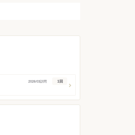
蕎麦）
うなぎ
フレンチ
イタリアン
タイ料理
ラーメン
ーツ
バー・お酒
ーグ
とんかつ
ハンバーガー
パスタ
2026/03訪問
1回
ケーキ
タピオカ
ク
カレー