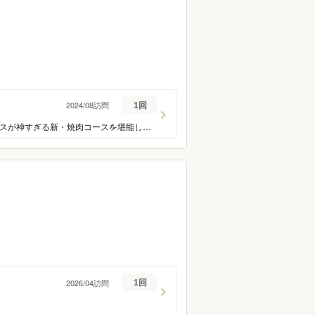
2024/08訪問
1回
焼肉激戦区 福島の巨砲！旨みの横溢、舌鼓の大喝采、余韻の寂幕、進むもう一口~バランスが神すぎる新・焼肉コースを堪能してみた
2026/04訪問
1回