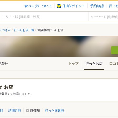
食べログについて
保有Vポイント
予約確認
行っ
ンコさん
行ったお店一覧
大阪府の行ったお店
トップ
行ったお店
口コ
0代前半)
たお店
アから探す
で検索しました。
大阪府」
て
大阪府
評価順
順
訪問月順
行った回数順
市