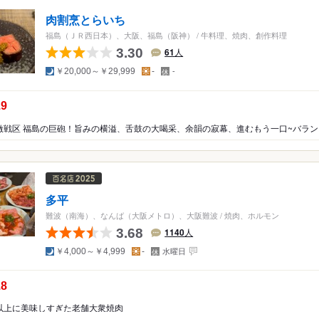
肉割烹とらいち
福島（ＪＲ西日本）、大阪、福島（阪神）
/
牛料理、焼肉、創作料理
3.30
61
人
夜
昼
定
￥20,000～￥29,999
-
-
休
日
の点数：
.9
多平
難波（南海）、なんば（大阪メトロ）、大阪難波
/
焼肉、ホルモン
3.68
1140
人
夜
昼
定
￥4,000～￥4,999
-
水曜日
休
日
の点数：
.8
以上に美味しすぎた老舗大衆焼肉