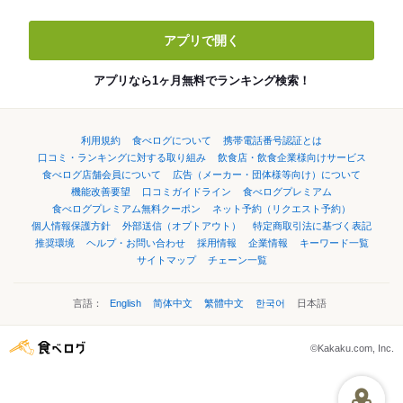
アプリで開く
アプリなら1ヶ月無料でランキング検索！
利用規約
食べログについて
携帯電話番号認証とは
口コミ・ランキングに対する取り組み
飲食店・飲食企業様向けサービス
食べログ店舗会員について
広告（メーカー・団体様等向け）について
機能改善要望
口コミガイドライン
食べログプレミアム
食べログプレミアム無料クーポン
ネット予約（リクエスト予約）
個人情報保護方針
外部送信（オプトアウト）
特定商取引法に基づく表記
推奨環境
ヘルプ・お問い合わせ
採用情報
企業情報
キーワード一覧
サイトマップ
チェーン一覧
言語：
English
简体中文
繁體中文
한국어
日本語
©Kakaku.com, Inc.