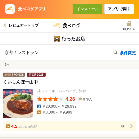
インストール
アプリで開く
レビュアートップ
ログイン
行ったお店
京都 / レストラン
条件変更
1
件
くいしんぼー山中
桂/ステーキ、ハンバーグ、洋食
4.26
979人
口
￥20,000～￥29,999
コ
￥8,000～￥9,999
ミ
人
数
4.5
2025/10訪問
1回