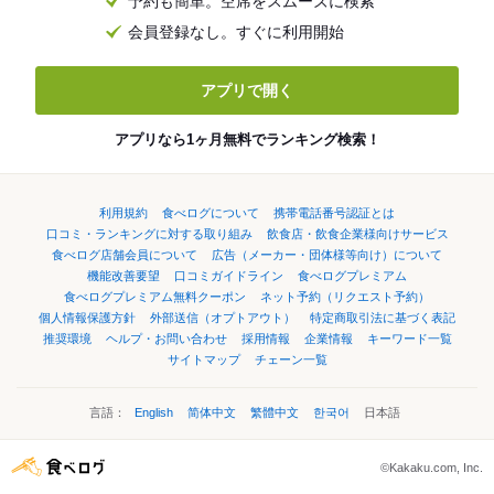
予約も簡単。空席をスムーズに検索
会員登録なし。すぐに利用開始
アプリで開く
アプリなら1ヶ月無料でランキング検索！
利用規約
食べログについて
携帯電話番号認証とは
口コミ・ランキングに対する取り組み
飲食店・飲食企業様向けサービス
食べログ店舗会員について
広告（メーカー・団体様等向け）について
機能改善要望
口コミガイドライン
食べログプレミアム
食べログプレミアム無料クーポン
ネット予約（リクエスト予約）
個人情報保護方針
外部送信（オプトアウト）
特定商取引法に基づく表記
推奨環境
ヘルプ・お問い合わせ
採用情報
企業情報
キーワード一覧
サイトマップ
チェーン一覧
言語：
English
简体中文
繁體中文
한국어
日本語
©Kakaku.com, Inc.