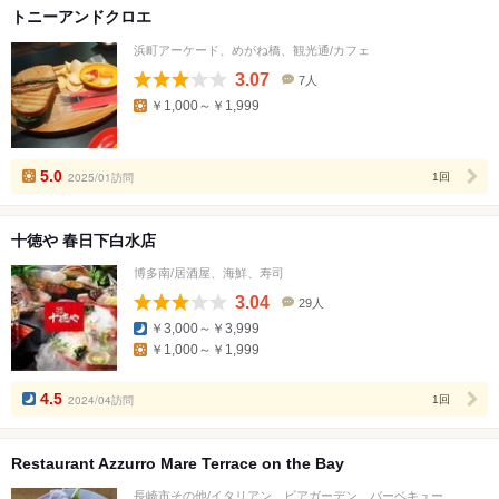
トニーアンドクロエ
浜町アーケード、めがね橋、観光通/カフェ
3.07
7人
口
￥1,000～￥1,999
コ
ミ
人
数
5.0
2025/01訪問
1回
十徳や 春日下白水店
博多南/居酒屋、海鮮、寿司
3.04
29人
口
￥3,000～￥3,999
コ
￥1,000～￥1,999
ミ
人
数
4.5
2024/04訪問
1回
Restaurant Azzurro Mare Terrace on the Bay
長崎市その他/イタリアン、ビアガーデン、バーベキュー