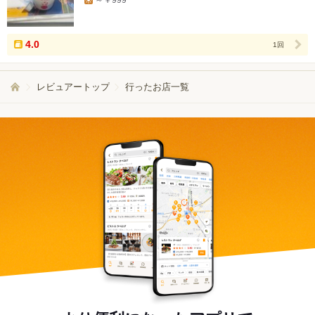
コ
ミ
人
数
4.0
1回
レビュアートップ
行ったお店一覧