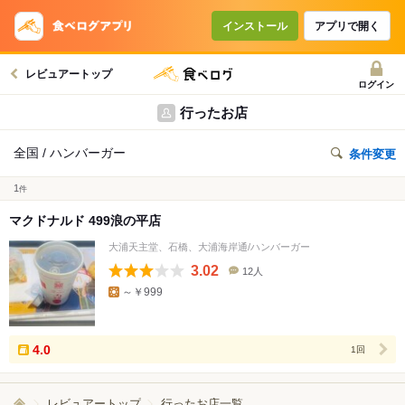
インストール
アプリで開く
レビュアートップ
ログイン
行ったお店
全国 / ハンバーガー
条件変更
1
件
マクドナルド 499浪の平店
大浦天主堂、石橋、大浦海岸通/ハンバーガー
3.02
12人
口
～￥999
コ
ミ
人
数
4.0
1回
レビュアートップ
行ったお店一覧