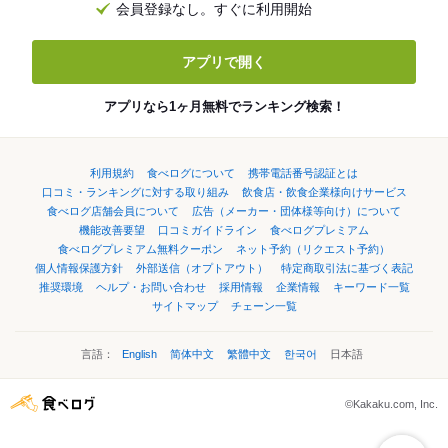
会員登録なし。すぐに利用開始
アプリで開く
アプリなら1ヶ月無料でランキング検索！
利用規約
食べログについて
携帯電話番号認証とは
口コミ・ランキングに対する取り組み
飲食店・飲食企業様向けサービス
食べログ店舗会員について
広告（メーカー・団体様等向け）について
機能改善要望
口コミガイドライン
食べログプレミアム
食べログプレミアム無料クーポン
ネット予約（リクエスト予約）
個人情報保護方針
外部送信（オプトアウト）
特定商取引法に基づく表記
推奨環境
ヘルプ・お問い合わせ
採用情報
企業情報
キーワード一覧
サイトマップ
チェーン一覧
言語：
English
简体中文
繁體中文
한국어
日本語
©Kakaku.com, Inc.