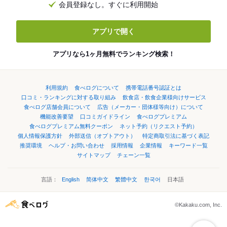
会員登録なし。すぐに利用開始
アプリで開く
アプリなら1ヶ月無料でランキング検索！
利用規約
食べログについて
携帯電話番号認証とは
口コミ・ランキングに対する取り組み
飲食店・飲食企業様向けサービス
食べログ店舗会員について
広告（メーカー・団体様等向け）について
機能改善要望
口コミガイドライン
食べログプレミアム
食べログプレミアム無料クーポン
ネット予約（リクエスト予約）
個人情報保護方針
外部送信（オプトアウト）
特定商取引法に基づく表記
推奨環境
ヘルプ・お問い合わせ
採用情報
企業情報
キーワード一覧
サイトマップ
チェーン一覧
言語：
English
简体中文
繁體中文
한국어
日本語
©Kakaku.com, Inc.