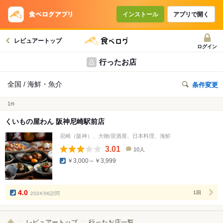
インストール
アプリで開く
レビュアートップ
ログイン
行ったお店
全国 / 海鮮・魚介
条件変更
1
件
くいもの屋わん 阪神尼崎駅前店
尼崎（阪神）、大物/居酒屋、日本料理、海鮮
3.01
10人
口
￥3,000～￥3,999
コ
ミ
人
数
4.0
2024/06訪問
1回
レビュアートップ
行ったお店一覧