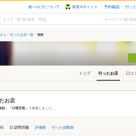
食べログについて
保有Vポイント
予約確認
行っ
7さん
行ったお店一覧
海鮮
トップ
行ったお店
口コ
)
たお店
・東北
北海道
青森
秋田
岩手
山形
宮城
福島
で検索しました。
海鮮」「日曜営業」
東京
神奈川
千葉
埼玉
群馬
栃木
茨城
訪問月順
順
評価順
行った回数順
愛知
三重
岐阜
静岡
山梨
長野
新潟
石川
福井
富