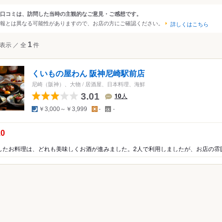
大阪
京都
兵庫
滋賀
奈良
和歌山
口コミは、訪問した当時の主観的なご意見・ご感想です。
ンルから探す
報とは異なる可能性がありますので、お店の方にご確認ください。
詳しくはこちら
四国
広島
岡山
山口
島根
鳥取
徳島
香川
愛媛
高知
て
レストラン
和食
海鮮
表示
／
全
1
件
沖縄
福岡
佐賀
長崎
熊本
大分
宮崎
鹿児島
沖縄
中国
香港
マカオ
韓国
台湾
シンガポール
タイ
くいもの屋わん 阪神尼崎駅前店
インドネシア
ベトナム
マレーシア
フィリピン
スリランカ
尼崎（阪神）、大物
/
居酒屋、日本料理、海鮮
3.01
10
人
アメリカ
ぽん
夜
昼
定
￥3,000～￥3,999
-
-
休
ハワイ
日
こう
の点数：
.0
グアム
ニア
オーストラリア
ッパ
イギリス
アイルランド
フランス
ドイツ
イタリア
スペイ
ポルトガル
スイス
オーストリア
オランダ
ベルギー
ルクセンブルグ
デンマーク
スウェーデン
メキシコ
ブラジル
ペルー