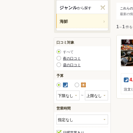
関西
ジャンル
から探す
これらの
ジャ
最新の情
中国・
海鮮
すべ
1
～
1
件を
九州・
アジア
海鮮
口コミ対象
ふぐ
すべて
かに
北米
夜の口コミ
昼の口コミ
すっ
ハワイ
あん
予算
夜
4
かき
グアム
夜
昼
オセア
～
ヨーロ
営業時間
中南米
日曜営業あり