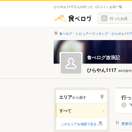
ひらやん1117さんの行った（口コミ）お店一覧
食べログ
行ったお店
食べログ
レビュアーランキング
ひらやん111
食べログ放浪記
ひらやん1117
(60代前半
エリア
行っ
から探す
北海道
「
すべて
関東
更新日
このエリアを地図で見る
中部