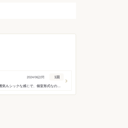
2024/06訪問
1回
注文したお料理は、どれも美味しくお酒が進みました。2人で利用しましたが、お店の雰囲気もシックな感じで、個室形式なのでプライベートな話しもしやすいように思いました。あと喫煙可も有り難い所でした。少々単価高めかなぁと思いますが、また利用したいです。
ン