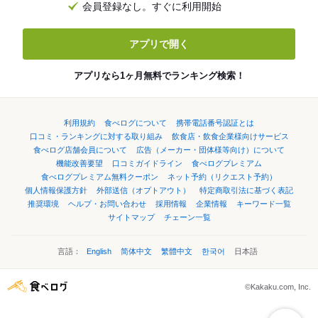
会員登録なし。すぐに利用開始
アプリで開く
アプリなら1ヶ月無料でランキング検索！
利用規約
食べログについて
携帯電話番号認証とは
口コミ・ランキングに対する取り組み
飲食店・飲食企業様向けサービス
食べログ店舗会員について
広告（メーカー・団体様等向け）について
機能改善要望
口コミガイドライン
食べログプレミアム
食べログプレミアム無料クーポン
ネット予約（リクエスト予約）
個人情報保護方針
外部送信（オプトアウト）
特定商取引法に基づく表記
推奨環境
ヘルプ・お問い合わせ
採用情報
企業情報
キーワード一覧
サイトマップ
チェーン一覧
言語：
English
简体中文
繁體中文
한국어
日本語
©Kakaku.com, Inc.