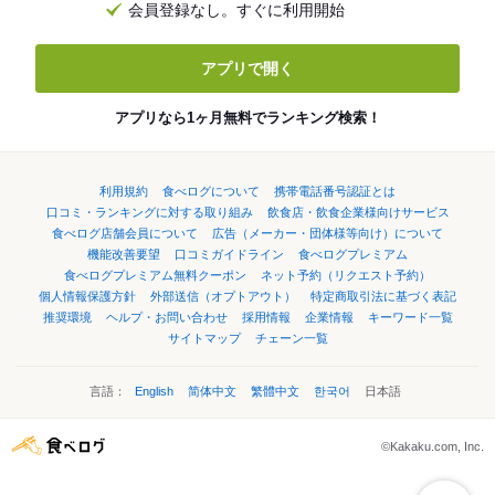
会員登録なし。すぐに利用開始
アプリで開く
アプリなら1ヶ月無料でランキング検索！
利用規約
食べログについて
携帯電話番号認証とは
口コミ・ランキングに対する取り組み
飲食店・飲食企業様向けサービス
食べログ店舗会員について
広告（メーカー・団体様等向け）について
機能改善要望
口コミガイドライン
食べログプレミアム
食べログプレミアム無料クーポン
ネット予約（リクエスト予約）
個人情報保護方針
外部送信（オプトアウト）
特定商取引法に基づく表記
推奨環境
ヘルプ・お問い合わせ
採用情報
企業情報
キーワード一覧
サイトマップ
チェーン一覧
言語：
English
简体中文
繁體中文
한국어
日本語
©Kakaku.com, Inc.