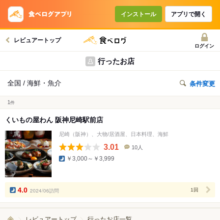
インストール
アプリで開く
レビュアートップ
ログイン
行ったお店
全国 / 海鮮・魚介
条件変更
1
件
くいもの屋わん 阪神尼崎駅前店
尼崎（阪神）、大物/居酒屋、日本料理、海鮮
3.01
10人
口
￥3,000～￥3,999
コ
ミ
人
数
4.0
2024/06訪問
1回
レビュアートップ
行ったお店一覧