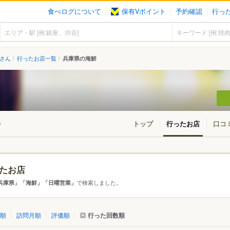
食べログについて
保有Vポイント
予約確認
行っ
7さん
行ったお店一覧
兵庫県の海鮮
トップ
行ったお店
口コ
)
たお店
アから探す
で検索しました。
兵庫県」「海鮮」「日曜営業」
て
兵庫県
行った回数順
順
訪問月順
評価順
市