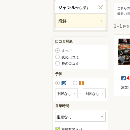
宝塚
ジャンル
から探す
これらの
ジャ
最新の情
明石
海鮮
姫路
すべ
1
～
1
件を
淡路
丹波
海鮮
口コミ対象
城崎
ふぐ
すべて
かに
夜の口コミ
昼の口コミ
すっ
あん
予算
夜
4
かき
夜
昼
～
営業時間
日曜営業あり