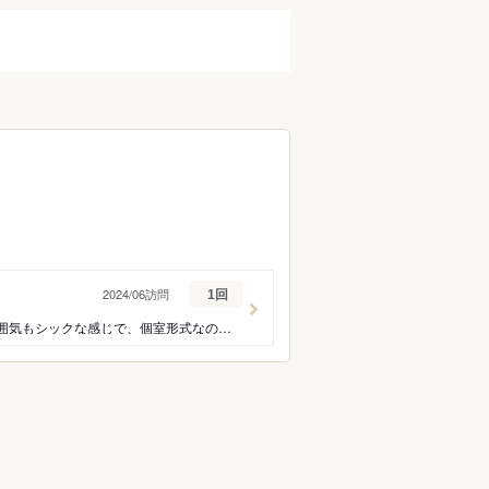
2024/06訪問
1回
注文したお料理は、どれも美味しくお酒が進みました。2人で利用しましたが、お店の雰囲気もシックな感じで、個室形式なのでプライベートな話しもしやすいように思いました。あと喫煙可も有り難い所でした。少々単価高めかなぁと思いますが、また利用したいです。