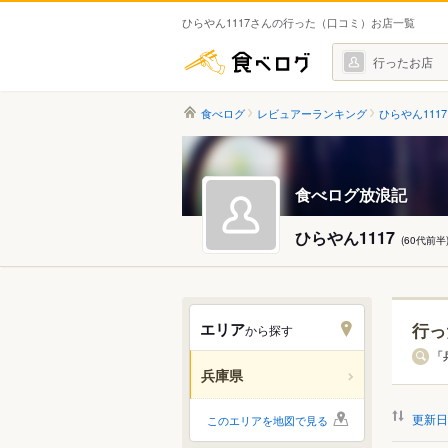
ひらやん1117さんの行った（口コミ）お店一覧
食べログ
行ったお店
食べログ
レビュアーランキング
ひらやん111
食べログ放浪記
ひらやん1117
(60代前半
エリア
行っ
から探す
エリ
「
兵庫県
すべ
更新日
このエリアを地図で見る
神戸