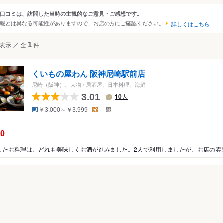
・西宮・尼崎
口コミは、訪問した当時の主観的なご意見・ご感想です。
ンルから探す
報とは異なる可能性がありますので、お店の方にご確認ください。
・東播磨・北播磨
詳しくはこちら
・中播磨・西播磨
て
レストラン
和食
海鮮
表示
／
全
1
件
島
篠山
くいもの屋わん 阪神尼崎駅前店
・山陰海岸・但馬山地
尼崎（阪神）、大物
/
居酒屋、日本料理、海鮮
3.01
10
人
ぽん
夜
昼
定
￥3,000～￥3,999
-
-
休
日
こう
の点数：
.0