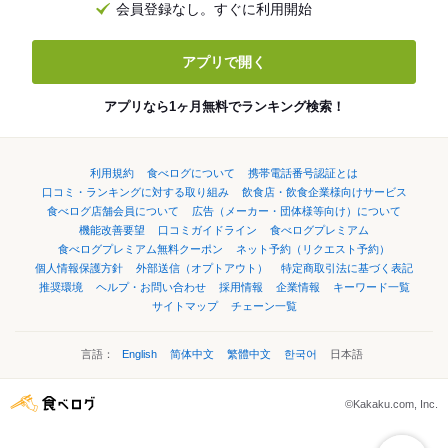
会員登録なし。すぐに利用開始
アプリで開く
アプリなら1ヶ月無料でランキング検索！
利用規約
食べログについて
携帯電話番号認証とは
口コミ・ランキングに対する取り組み
飲食店・飲食企業様向けサービス
食べログ店舗会員について
広告（メーカー・団体様等向け）について
機能改善要望
口コミガイドライン
食べログプレミアム
食べログプレミアム無料クーポン
ネット予約（リクエスト予約）
個人情報保護方針
外部送信（オプトアウト）
特定商取引法に基づく表記
推奨環境
ヘルプ・お問い合わせ
採用情報
企業情報
キーワード一覧
サイトマップ
チェーン一覧
言語：
English
简体中文
繁體中文
한국어
日本語
©Kakaku.com, Inc.