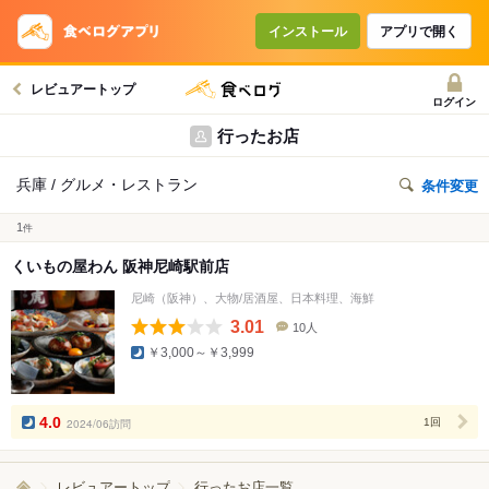
インストール
アプリで開く
レビュアートップ
ログイン
行ったお店
兵庫 / グルメ・レストラン
条件変更
1
件
くいもの屋わん 阪神尼崎駅前店
尼崎（阪神）、大物/居酒屋、日本料理、海鮮
3.01
10人
口
￥3,000～￥3,999
コ
ミ
人
数
4.0
2024/06訪問
1回
レビュアートップ
行ったお店一覧