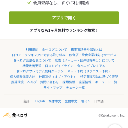
会員登録なし。すぐに利用開始
アプリで開く
アプリなら1ヶ月無料でランキング検索！
利用規約
食べログについて
携帯電話番号認証とは
口コミ・ランキングに対する取り組み
飲食店・飲食企業様向けサービス
食べログ店舗会員について
広告（メーカー・団体様等向け）について
機能改善要望
口コミガイドライン
食べログプレミアム
食べログプレミアム無料クーポン
ネット予約（リクエスト予約）
個人情報保護方針
外部送信（オプトアウト）
特定商取引法に基づく表記
推奨環境
ヘルプ・お問い合わせ
採用情報
企業情報
キーワード一覧
サイトマップ
チェーン一覧
言語：
English
简体中文
繁體中文
한국어
日本語
©Kakaku.com, Inc.