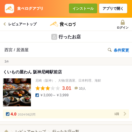
インストール
アプリで開く
レビュアートップ
ログイン
行ったお店
西宮 / 居酒屋
条件変更
1
件
くいもの屋わん 阪神尼崎駅前店
尼崎（阪神）、大物/居酒屋、日本料理、海鮮
3.01
10人
口
￥3,000～￥3,999
コ
ミ
人
数
4.0
2024/06訪問
1回
レビュアートップ
行ったお店一覧