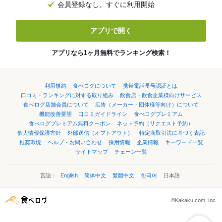
会員登録なし。すぐに利用開始
アプリで開く
アプリなら1ヶ月無料でランキング検索！
利用規約
食べログについて
携帯電話番号認証とは
口コミ・ランキングに対する取り組み
飲食店・飲食企業様向けサービス
食べログ店舗会員について
広告（メーカー・団体様等向け）について
機能改善要望
口コミガイドライン
食べログプレミアム
食べログプレミアム無料クーポン
ネット予約（リクエスト予約）
個人情報保護方針
外部送信（オプトアウト）
特定商取引法に基づく表記
推奨環境
ヘルプ・お問い合わせ
採用情報
企業情報
キーワード一覧
サイトマップ
チェーン一覧
言語：
English
简体中文
繁體中文
한국어
日本語
©Kakaku.com, Inc.