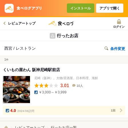
インストール
アプリで開く
レビュアートップ
ログイン
行ったお店
西宮 / レストラン
条件変更
1
件
くいもの屋わん 阪神尼崎駅前店
尼崎（阪神）、大物/居酒屋、日本料理、海鮮
3.01
10人
口
￥3,000～￥3,999
コ
ミ
人
数
4.0
2024/06訪問
1回
レビュアートップ
行ったお店一覧