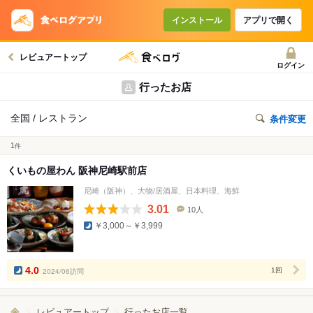
インストール
アプリで開く
レビュアートップ
ログイン
行ったお店
全国 / レストラン
条件変更
1
件
くいもの屋わん 阪神尼崎駅前店
尼崎（阪神）、大物/居酒屋、日本料理、海鮮
3.01
10人
口
￥3,000～￥3,999
コ
ミ
人
数
4.0
2024/06訪問
1回
レビュアートップ
行ったお店一覧