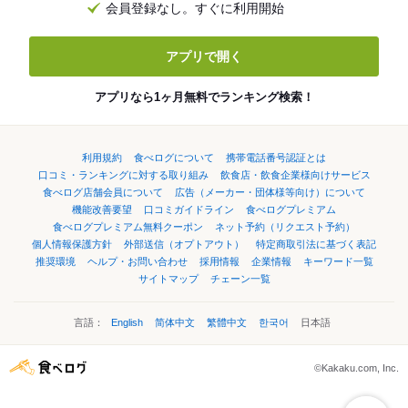
会員登録なし。すぐに利用開始
アプリで開く
アプリなら1ヶ月無料でランキング検索！
利用規約
食べログについて
携帯電話番号認証とは
口コミ・ランキングに対する取り組み
飲食店・飲食企業様向けサービス
食べログ店舗会員について
広告（メーカー・団体様等向け）について
機能改善要望
口コミガイドライン
食べログプレミアム
食べログプレミアム無料クーポン
ネット予約（リクエスト予約）
個人情報保護方針
外部送信（オプトアウト）
特定商取引法に基づく表記
推奨環境
ヘルプ・お問い合わせ
採用情報
企業情報
キーワード一覧
サイトマップ
チェーン一覧
言語：
English
简体中文
繁體中文
한국어
日本語
©Kakaku.com, Inc.