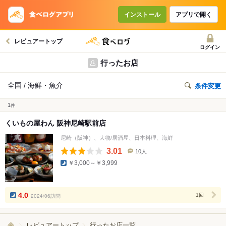
インストール
アプリで開く
レビュアートップ
ログイン
行ったお店
全国 / 海鮮・魚介
条件変更
1
件
くいもの屋わん 阪神尼崎駅前店
尼崎（阪神）、大物/居酒屋、日本料理、海鮮
3.01
10人
口
￥3,000～￥3,999
コ
ミ
人
数
4.0
2024/06訪問
1回
レビュアートップ
行ったお店一覧