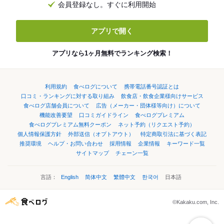
会員登録なし。すぐに利用開始
アプリで開く
アプリなら1ヶ月無料でランキング検索！
利用規約
食べログについて
携帯電話番号認証とは
口コミ・ランキングに対する取り組み
飲食店・飲食企業様向けサービス
食べログ店舗会員について
広告（メーカー・団体様等向け）について
機能改善要望
口コミガイドライン
食べログプレミアム
食べログプレミアム無料クーポン
ネット予約（リクエスト予約）
個人情報保護方針
外部送信（オプトアウト）
特定商取引法に基づく表記
推奨環境
ヘルプ・お問い合わせ
採用情報
企業情報
キーワード一覧
サイトマップ
チェーン一覧
言語：
English
简体中文
繁體中文
한국어
日本語
©Kakaku.com, Inc.