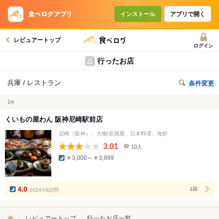
インストール
アプリで開く
レビュアートップ
ログイン
行ったお店
兵庫 / レストラン
条件変更
1
件
くいもの屋わん 阪神尼崎駅前店
尼崎（阪神）、大物/居酒屋、日本料理、海鮮
3.01
10人
口
￥3,000～￥3,999
コ
ミ
人
数
4.0
2024/06訪問
1回
レビュアートップ
行ったお店一覧