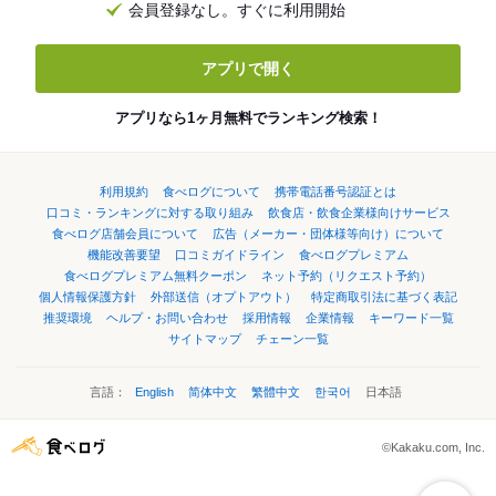
会員登録なし。すぐに利用開始
アプリで開く
アプリなら1ヶ月無料でランキング検索！
利用規約
食べログについて
携帯電話番号認証とは
口コミ・ランキングに対する取り組み
飲食店・飲食企業様向けサービス
食べログ店舗会員について
広告（メーカー・団体様等向け）について
機能改善要望
口コミガイドライン
食べログプレミアム
食べログプレミアム無料クーポン
ネット予約（リクエスト予約）
個人情報保護方針
外部送信（オプトアウト）
特定商取引法に基づく表記
推奨環境
ヘルプ・お問い合わせ
採用情報
企業情報
キーワード一覧
サイトマップ
チェーン一覧
言語：
English
简体中文
繁體中文
한국어
日本語
©Kakaku.com, Inc.