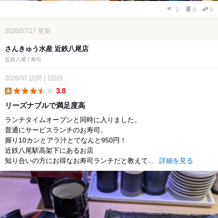
2
0
0
2026/07/17
更新
さんきゅう水産 近鉄八尾店
近鉄八尾 / 寿司
2026/07
訪問
|
1回目
3.8
lunch
リーズナブルで満足度高
ランチタイムオープンと同時に入りました。
普通にサービスランチのお寿司。
握り10カンとアラ汁とでなんと950円！
近鉄八尾駅高架下にあるお店
知り合いの方にお得なお寿司ランチだと教えて...
詳細を見る