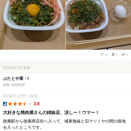
0
0
0
2026/07/30
更新
ぶたとや菜・I
徳庵 / 韓国料理
2026/07
訪問
|
1回目
3.8
dinner
大好きな焼肉屋さんの姉妹店、涼しー！ウマー！
徳庵駅から徳庵商店街へ入って、城東無線と旧マツミヤの間の路地
を入ったところです。