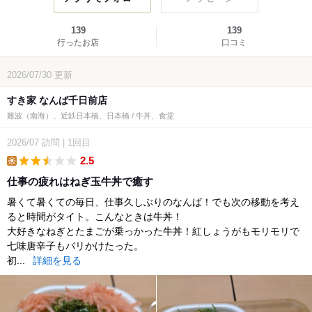
139
139
行ったお店
口コミ
2026/07/30
更新
すき家 なんば千日前店
難波（南海）、近鉄日本橋、日本橋 / 牛丼、食堂
2026/07
訪問
|
1回目
2.5
lunch
仕事の疲れはねぎ玉牛丼で癒す
暑くて暑くての毎日、仕事久しぶりのなんば！でも次の移動を考え
ると時間がタイト。こんなときは牛丼！
大好きなねぎとたまごが乗っかった牛丼！紅しょうがもモリモリで
七味唐辛子もバリかけたった。
初...
詳細を見る