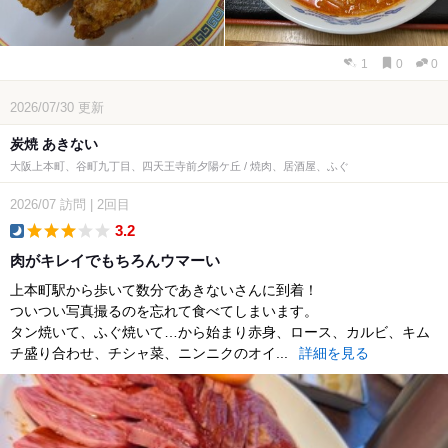
1
0
0
2026/07/30
更新
炭焼 あきない
大阪上本町、谷町九丁目、四天王寺前夕陽ケ丘 / 焼肉、居酒屋、ふぐ
2026/07
訪問
|
2回目
3.2
dinner
肉がキレイでもちろんウマーい
上本町駅から歩いて数分であきないさんに到着！
ついつい写真撮るのを忘れて食べてしまいます。
タン焼いて、ふぐ焼いて…から始まり赤身、ロース、カルビ、キム
チ盛り合わせ、チシャ菜、ニンニクのオイ...
詳細を見る