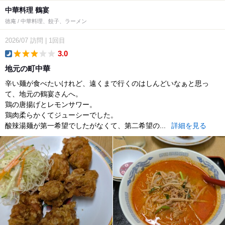
中華料理 鶴宴
徳庵 / 中華料理、餃子、ラーメン
2026/07
訪問
|
1回目
3.0
dinner
地元の町中華
辛い麺が食べたいけれど、遠くまで行くのはしんどいなぁと思っ
て、地元の鶴宴さんへ。
鶏の唐揚げとレモンサワー。
鶏肉柔らかくてジューシーでした。
酸辣湯麺が第一希望でしたがなくて、第二希望の...
詳細を見る