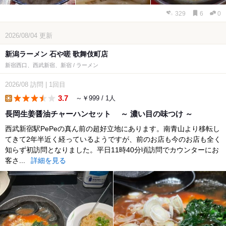
329
6
0
2026/08/04
更新
新潟ラーメン 石や嗟 歌舞伎町店
新宿西口、西武新宿、新宿 / ラーメン
2026/08
訪問
|
1回目
3.7
～￥999 / 1人
lunch
長岡生姜醤油チャーハンセット ～ 濃い目の味つけ ～
西武新宿駅PePeの真ん前の超好立地にあります。南青山より移転し
てきて2年半近く経っているようですが、前のお店も今のお店も全く
知らず初訪問となりました。平日11時40分頃訪問でカウンターにお
客さ...
詳細を見る