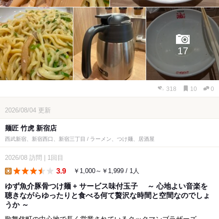
17
318
10
0
2026/08/04
更新
麺匠 竹虎 新宿店
西武新宿、新宿西口、新宿三丁目 / ラーメン、つけ麺、居酒屋
2026/08
訪問
|
1回目
3.9
￥1,000～￥1,999 / 1人
lunch
ゆず魚介豚骨つけ麺 + サービス味付玉子 ～ 心地よい音楽を
聴きながらゆったりと食べる何て贅沢な時間と空間なのでしょ
うか ～