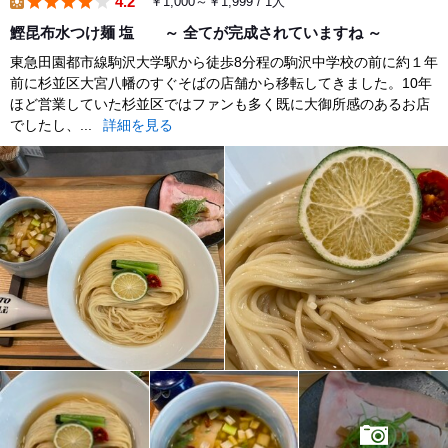
4.2
￥1,000～￥1,999 / 1人
lunch
鰹昆布水つけ麺 塩 ～ 全てが完成されていますね ～
東急田園都市線駒沢大学駅から徒歩8分程の駒沢中学校の前に約１年
前に杉並区大宮八幡のすぐそばの店舗から移転してきました。10年
ほど営業していた杉並区ではファンも多く既に大御所感のあるお店
でしたし、...
詳細を見る