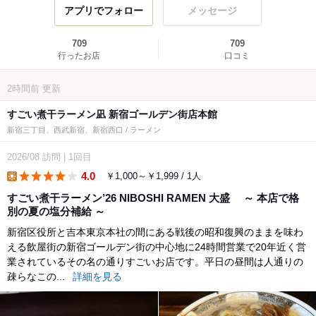
アプリでフォロー
メッセージ
709
709
行ったお店
口コミ
2時間前
更新
すごい煮干ラーメン凪 新宿ゴールデン街店本館
新宿三丁目、西武新宿、新宿西口 / ラーメン
2026/08
訪問
|
1回目
4.0
￥1,000～￥1,999 / 1人
lunch
すごい煮干ラーメン’26 NIBOSHI RAMEN 大盛 ～ 本店で格
別の夏の塩分補給 ～
新宿区役所と吉本東京本社の間にある戦後の昭和復興のままを味わ
える飲屋街の新宿ゴールデン街の中心地に24時間営業で20年近く営
業されているその名の通りすごいお店です。平日の昼間は人通りの
疎らなこの...
詳細を見る