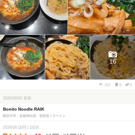
16
347
6
0
2026/08/02
更新
Bonito Noodle RAIK
駒沢大学、松陰神社前、世田谷 / ラーメン
2026/08
訪問
|
1回目