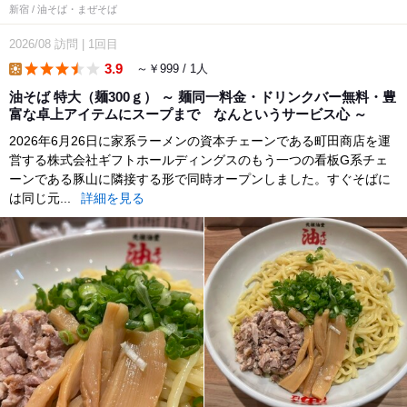
新宿 / 油そば・まぜそば
2026/08
訪問
|
1回目
3.9
～￥999 / 1人
lunch
油そば 特大（麺300ｇ） ～ 麺同一料金・ドリンクバー無料・豊
富な卓上アイテムにスープまで なんというサービス心 ～
2026年6月26日に家系ラーメンの資本チェーンである町田商店を運
営する株式会社ギフトホールディングスのもう一つの看板G系チェ
ーンである豚山に隣接する形で同時オープンしました。すぐそばに
は同じ元...
詳細を見る