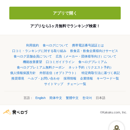
アプリで開く
アプリなら1ヶ月無料でランキング検索！
利用規約
食べログについて
携帯電話番号認証とは
口コミ・ランキングに対する取り組み
飲食店・飲食企業様向けサービス
食べログ店舗会員について
広告（メーカー・団体様等向け）について
機能改善要望
口コミガイドライン
食べログプレミアム
食べログプレミアム無料クーポン
ネット予約（リクエスト予約）
個人情報保護方針
外部送信（オプトアウト）
特定商取引法に基づく表記
推奨環境
ヘルプ・お問い合わせ
採用情報
企業情報
キーワード一覧
サイトマップ
チェーン一覧
言語：
English
简体中文
繁體中文
한국어
日本語
©Kakaku.com, Inc.