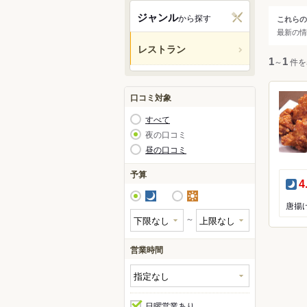
桐生
ジャンル
から探す
これらの
ジャ
最新の情
沼田
レストラン
渋川
すべ
1
～
1
件を
富岡
和食
口コミ対象
洋食
すべて
中華
夜の口コミ
昼の口コミ
アジ
カレ
予算
夜
4
焼肉
夜
昼
鍋
唐揚
～
居酒
営業時間
日曜営業あり