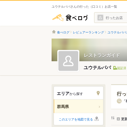
ユウテルパパさんの行った（口コミ）お店一覧
食べログ
行ったお店
食べログ
レビュアーランキング
ユウテルパパ
レストランガイド
ユウテルパパ
認証済
エリア
行っ
から探す
エリ
「
群馬県
すべ
更
このエリアを地図で見る
前橋