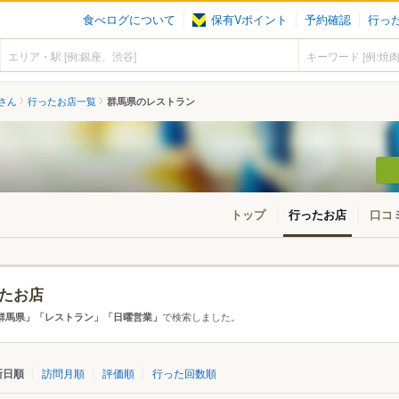
食べログについて
保有Vポイント
予約確認
行っ
さん
行ったお店一覧
群馬県のレストラン
トップ
行ったお店
口コ
たお店
アから探す
で検索しました。
群馬県」「レストラン」「日曜営業」
て
群馬県
新日順
訪問月順
評価順
行った回数順
・高崎