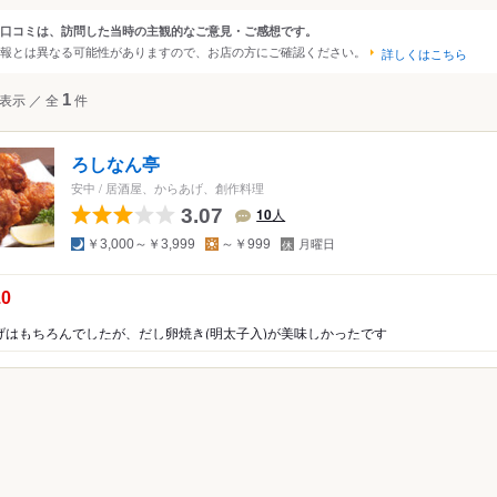
・伊勢崎・太田・館林
口コミは、訪問した当時の主観的なご意見・ご感想です。
ンルから探す
報とは異なる可能性がありますので、お店の方にご確認ください。
・みなかみ・尾瀬・赤城
詳しくはこちら
・伊香保・草津・吾妻
て
レストラン
表示
／
全
1
件
・藤岡・安中
その他レストラン
ろしなん亭
・西洋料理
安中
/
居酒屋、からあげ、創作料理
料理
3.07
10
人
ア・エスニック
夜
昼
定
￥3,000～￥3,999
～￥999
月曜日
休
日
ー
の点数：
.0
・ホルモン
げはもちろんでしたが、だし卵焼き(明太子入)が美味しかったです
屋