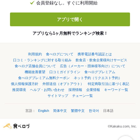
会員登録なし。すぐに利用開始
アプリで開く
アプリなら1ヶ月無料でランキング検索！
利用規約
食べログについて
携帯電話番号認証とは
口コミ・ランキングに対する取り組み
飲食店・飲食企業様向けサービス
食べログ店舗会員について
広告（メーカー・団体様等向け）について
機能改善要望
口コミガイドライン
食べログプレミアム
食べログプレミアム無料クーポン
ネット予約（リクエスト予約）
個人情報保護方針
外部送信（オプトアウト）
特定商取引法に基づく表記
推奨環境
ヘルプ・お問い合わせ
採用情報
企業情報
キーワード一覧
サイトマップ
チェーン一覧
言語：
English
简体中文
繁體中文
한국어
日本語
©Kakaku.com, Inc.