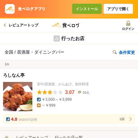
インストール
アプリで開く
レビュアートップ
ログイン
行ったお店
全国 / 居酒屋・ダイニングバー
条件変更
1
件
ろしなん亭
安中/居酒屋、からあげ、創作料理
3.07
10人
口
￥3,000～￥3,999
コ
～￥999
ミ
人
数
4.0
2023/07訪問
1回
レビュアートップ
行ったお店一覧