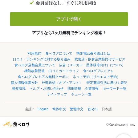
会員登録なし。すぐに利用開始
アプリで開く
アプリなら1ヶ月無料でランキング検索！
利用規約
食べログについて
携帯電話番号認証とは
口コミ・ランキングに対する取り組み
飲食店・飲食企業様向けサービス
食べログ店舗会員について
広告（メーカー・団体様等向け）について
機能改善要望
口コミガイドライン
食べログプレミアム
食べログプレミアム無料クーポン
ネット予約（リクエスト予約）
個人情報保護方針
外部送信（オプトアウト）
特定商取引法に基づく表記
推奨環境
ヘルプ・お問い合わせ
採用情報
企業情報
キーワード一覧
サイトマップ
チェーン一覧
言語：
English
简体中文
繁體中文
한국어
日本語
©Kakaku.com, Inc.