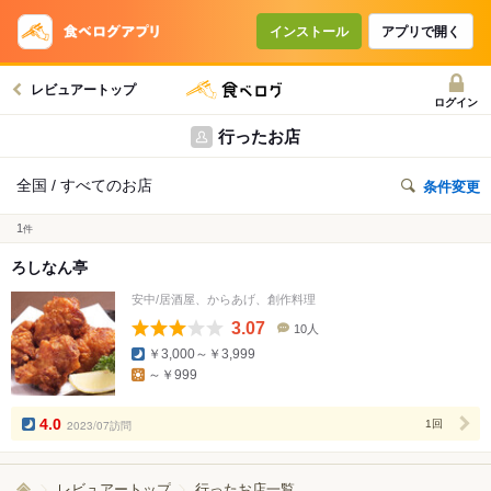
インストール
アプリで開く
レビュアートップ
ログイン
行ったお店
全国 / すべてのお店
条件変更
1
件
ろしなん亭
安中/居酒屋、からあげ、創作料理
3.07
10人
口
￥3,000～￥3,999
コ
～￥999
ミ
人
数
4.0
2023/07訪問
1回
レビュアートップ
行ったお店一覧