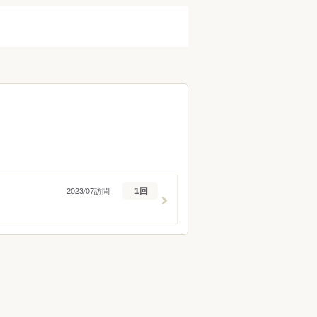
蕎麦）
うなぎ
フレンチ
イタリアン
タイ料理
ラーメン
ーツ
バー・お酒
ーグ
とんかつ
ハンバーガー
パスタ
2023/07訪問
1回
ケーキ
タピオカ
ン
ク
カレー