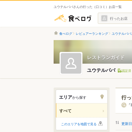
ユウテルパパさんの行った（口コミ）お店一覧
食べログ
行ったお店
食べログ
レビュアーランキング
ユウテルパパ
レストランガイド
ユウテルパパ
認証済
エリア
行っ
から探す
北海道
「
すべて
関東
更新日
このエリアを地図で見る
中部