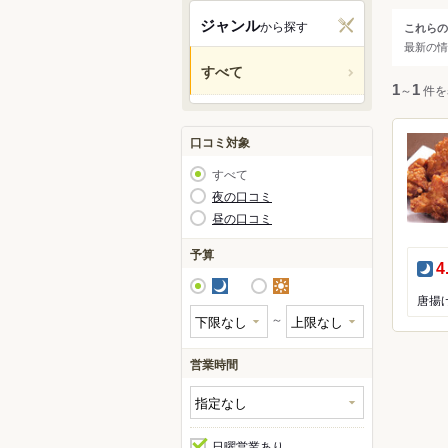
関西
ジャンル
から探す
これらの
ジャ
最新の情
中国・
すべて
人気の
1
～
1
件を
九州・
アジア
口コミ対象
すべて
北米
夜の口コミ
昼の口コミ
ハワイ
予算
夜
4
グアム
夜
昼
唐揚
オセア
～
ヨーロ
営業時間
レスト
中南米
ラーメ
日曜営業あり