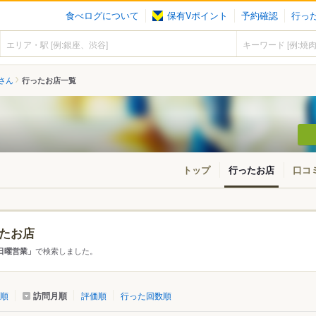
食べログについて
保有Vポイント
予約確認
行っ
さん
行ったお店一覧
トップ
行ったお店
口コ
たお店
・東北
北海道
青森
秋田
岩手
山形
宮城
福島
で検索しました。
日曜営業」
東京
神奈川
千葉
埼玉
群馬
栃木
茨城
訪問月順
順
評価順
行った回数順
愛知
三重
岐阜
静岡
山梨
長野
新潟
石川
福井
富