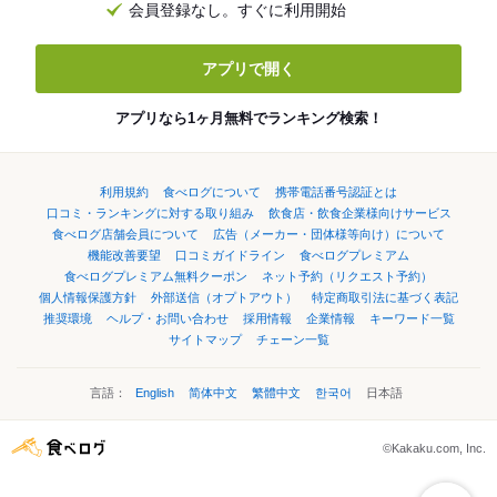
会員登録なし。すぐに利用開始
アプリで開く
アプリなら1ヶ月無料でランキング検索！
利用規約
食べログについて
携帯電話番号認証とは
口コミ・ランキングに対する取り組み
飲食店・飲食企業様向けサービス
食べログ店舗会員について
広告（メーカー・団体様等向け）について
機能改善要望
口コミガイドライン
食べログプレミアム
食べログプレミアム無料クーポン
ネット予約（リクエスト予約）
個人情報保護方針
外部送信（オプトアウト）
特定商取引法に基づく表記
推奨環境
ヘルプ・お問い合わせ
採用情報
企業情報
キーワード一覧
サイトマップ
チェーン一覧
言語：
English
简体中文
繁體中文
한국어
日本語
©Kakaku.com, Inc.