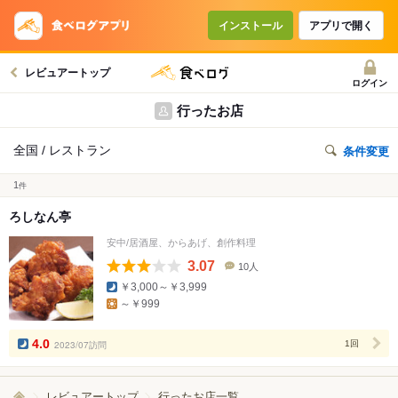
インストール
アプリで開く
レビュアートップ
ログイン
行ったお店
全国 / レストラン
条件変更
1
件
ろしなん亭
安中/居酒屋、からあげ、創作料理
3.07
10人
口
￥3,000～￥3,999
コ
～￥999
ミ
人
数
4.0
2023/07訪問
1回
レビュアートップ
行ったお店一覧