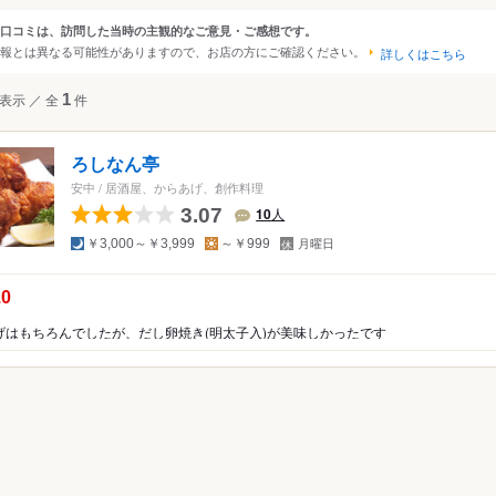
大阪
京都
兵庫
滋賀
奈良
和歌山
口コミは、訪問した当時の主観的なご意見・ご感想です。
ンルから探す
報とは異なる可能性がありますので、お店の方にご確認ください。
詳しくはこちら
四国
広島
岡山
山口
島根
鳥取
徳島
香川
愛媛
高知
て
レストラン
表示
／
全
1
件
沖縄
福岡
佐賀
長崎
熊本
大分
宮崎
鹿児島
沖縄
中国
香港
マカオ
韓国
台湾
シンガポール
タイ
その他レストラン
ろしなん亭
インドネシア
ベトナム
マレーシア
フィリピン
スリランカ
・西洋料理
安中
/
居酒屋、からあげ、創作料理
料理
3.07
10
人
アメリカ
ア・エスニック
夜
昼
定
￥3,000～￥3,999
～￥999
月曜日
休
ハワイ
日
ー
の点数：
.0
・ホルモン
グアム
げはもちろんでしたが、だし卵焼き(明太子入)が美味しかったです
ニア
オーストラリア
屋
ッパ
イギリス
アイルランド
フランス
ドイツ
イタリア
スペイ
ポルトガル
スイス
オーストリア
オランダ
ベルギー
ルクセンブルグ
デンマーク
スウェーデン
メキシコ
ブラジル
ペルー