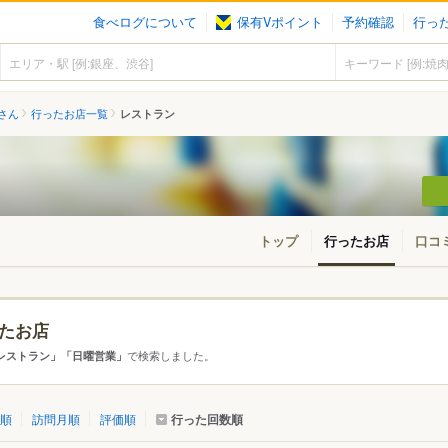
食べログについて
保有Vポイント
予約確認
行っ
さん
行ったお店一覧
レストラン
トップ
行ったお店
口コ
たお店
・東北
北海道
青森
秋田
岩手
山形
宮城
福島
で検索しました。
レストラン」「日曜営業」
東京
神奈川
千葉
埼玉
群馬
栃木
茨城
行った回数順
順
訪問月順
評価順
愛知
三重
岐阜
静岡
山梨
長野
新潟
石川
福井
富