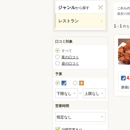
関西
ジャンル
から探す
これらの
ジャ
最新の情
中国・
レストラン
すべ
1
～
1
件を
九州・
アジア
和食
口コミ対象
洋食
すべて
中華
北米
夜の口コミ
昼の口コミ
アジ
ハワイ
カレ
予算
夜
4
焼肉
グアム
夜
昼
鍋
唐揚
オセア
～
居酒
ヨーロ
営業時間
中南米
日曜営業あり