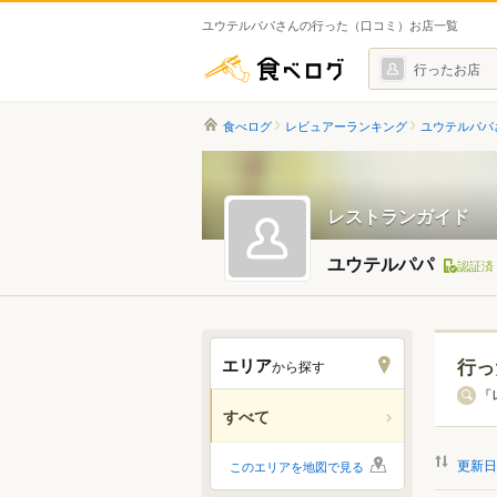
ユウテルパパさんの行った（口コミ）お店一覧
食べログ
行ったお店
食べログ
レビュアーランキング
ユウテルパパ
レストランガイド
ユウテルパパ
認証済
エリア
行っ
から探す
北海道
「
すべて
関東
更新日
このエリアを地図で見る
中部