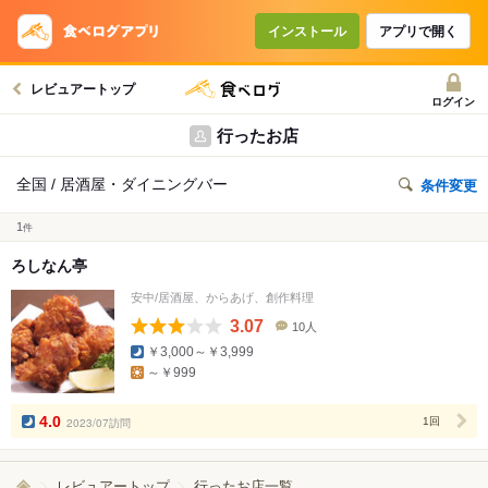
インストール
アプリで開く
レビュアートップ
ログイン
行ったお店
全国 / 居酒屋・ダイニングバー
条件変更
1
件
ろしなん亭
安中/居酒屋、からあげ、創作料理
3.07
10人
口
￥3,000～￥3,999
コ
～￥999
ミ
人
数
4.0
2023/07訪問
1回
レビュアートップ
行ったお店一覧