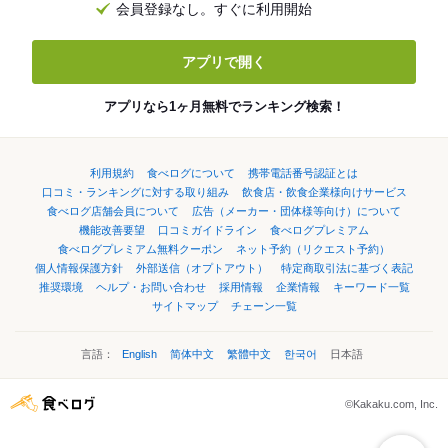
会員登録なし。すぐに利用開始
アプリで開く
アプリなら1ヶ月無料でランキング検索！
利用規約
食べログについて
携帯電話番号認証とは
口コミ・ランキングに対する取り組み
飲食店・飲食企業様向けサービス
食べログ店舗会員について
広告（メーカー・団体様等向け）について
機能改善要望
口コミガイドライン
食べログプレミアム
食べログプレミアム無料クーポン
ネット予約（リクエスト予約）
個人情報保護方針
外部送信（オプトアウト）
特定商取引法に基づく表記
推奨環境
ヘルプ・お問い合わせ
採用情報
企業情報
キーワード一覧
サイトマップ
チェーン一覧
言語：
English
简体中文
繁體中文
한국어
日本語
©Kakaku.com, Inc.