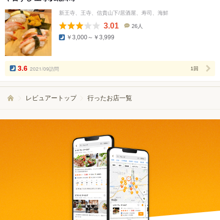
新王寺、王寺、信貴山下/居酒屋、寿司、海鮮
3.01
26人
口
￥3,000～￥3,999
コ
ミ
人
数
3.6
2021/09訪問
1回
レビュアートップ
行ったお店一覧