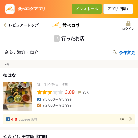
インストール
アプリで開く
レビュアートップ
ログイン
行ったお店
奈良 / 海鮮・魚介
条件変更
2
件
柚はな
畠田/日本料理、海鮮
3.09
23人
口
￥5,000～￥5,999
コ
￥2,000～￥2,999
ミ
人
数
4.0
2025/05訪問
1回
や台ずし 王寺駅北口町