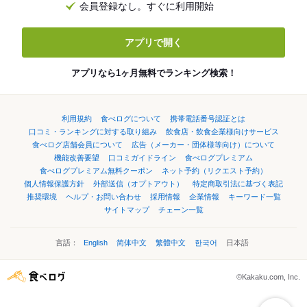
会員登録なし。すぐに利用開始
アプリで開く
アプリなら1ヶ月無料でランキング検索！
利用規約
食べログについて
携帯電話番号認証とは
口コミ・ランキングに対する取り組み
飲食店・飲食企業様向けサービス
食べログ店舗会員について
広告（メーカー・団体様等向け）について
機能改善要望
口コミガイドライン
食べログプレミアム
食べログプレミアム無料クーポン
ネット予約（リクエスト予約）
個人情報保護方針
外部送信（オプトアウト）
特定商取引法に基づく表記
推奨環境
ヘルプ・お問い合わせ
採用情報
企業情報
キーワード一覧
サイトマップ
チェーン一覧
言語：
English
简体中文
繁體中文
한국어
日本語
©Kakaku.com, Inc.