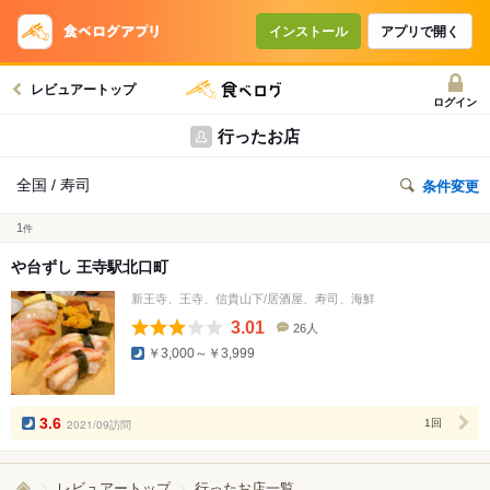
インストール
アプリで開く
レビュアートップ
ログイン
行ったお店
全国 / 寿司
条件変更
1
件
や台ずし 王寺駅北口町
新王寺、王寺、信貴山下/居酒屋、寿司、海鮮
3.01
26人
口
￥3,000～￥3,999
コ
ミ
人
数
3.6
2021/09訪問
1回
レビュアートップ
行ったお店一覧