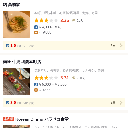
結 高橋家
本町、堺筋本町、心斎橋/居酒屋、海鮮、寿司
3.36
91人
口
￥4,000～￥4,999
コ
～￥999
ミ
人
数
1.0
2022/10訪問
1回
肉匠 牛虎 堺筋本町店
堺筋本町、長堀橋、心斎橋/焼肉、ホルモン、冷麺
3.31
210人
口
￥5,000～￥5,999
コ
～￥999
ミ
人
数
3.0
2022/04訪問
1回
Korean Dining ハラペコ食堂
非表示
なんば（大阪メトロ）、大阪難波、日本橋/韓国料理、焼肉