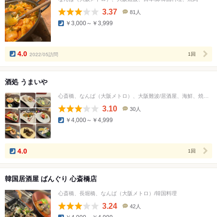
3.37
81人
口
￥3,000～￥3,999
コ
ミ
人
数
4.0
2022/05訪問
1回
酒処 うまいや
心斎橋、なんば（大阪メトロ）、大阪難波/居酒屋、海鮮、焼き鳥
3.10
30人
口
￥4,000～￥4,999
コ
ミ
人
数
4.0
1回
韓国居酒屋 ばんぐり 心斎橋店
心斎橋、長堀橋、なんば（大阪メトロ）/韓国料理
3.24
42人
口