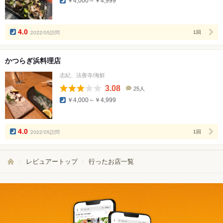
￥4,000～￥4,999
コ
ミ
人
数
4.0
2022/05訪問
1回
かつらぎ浜料理店
志紀、法善寺/海鮮
3.08
25人
口
￥4,000～￥4,999
コ
ミ
人
数
4.0
2022/05訪問
1回
レビュアートップ
行ったお店一覧