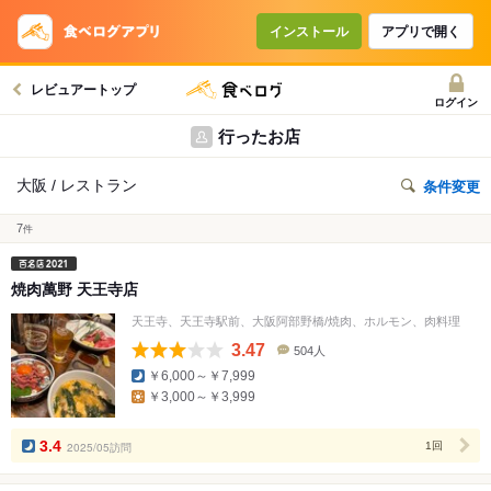
インストール
アプリで開く
レビュアートップ
ログイン
行ったお店
大阪 / レストラン
条件変更
7
件
焼肉萬野 天王寺店
天王寺、天王寺駅前、大阪阿部野橋/焼肉、ホルモン、肉料理
3.47
504人
口
￥6,000～￥7,999
コ
￥3,000～￥3,999
ミ
人
数
3.4
2025/05訪問
1回