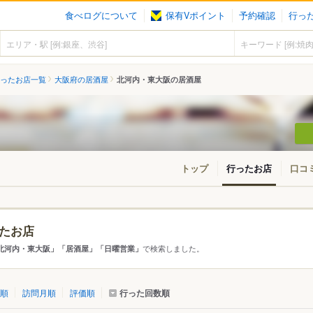
食べログについて
保有Vポイント
予約確認
行っ
ったお店一覧
大阪府の居酒屋
北河内・東大阪の居酒屋
トップ
行ったお店
口コ
たお店
アから探す
で検索しました。
北河内・東大阪」「居酒屋」「日曜営業」
て
大阪府
北河内・東大阪
行った回数順
順
訪問月順
評価順
・門真