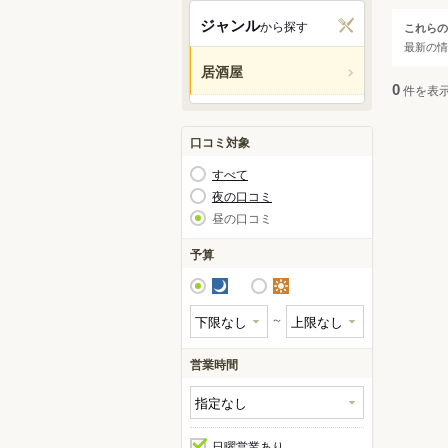
枚方
ジャンル
から探す
これらの
ジャ
最新の情
東大
居酒屋
大東
すべ
0
件を表
八尾
居酒
口コミ対象
ダイ
すべて
立ち
夜の口コミ
昼の口コミ
バル
ビア
予算
夜
昼
～
営業時間
日曜営業あり