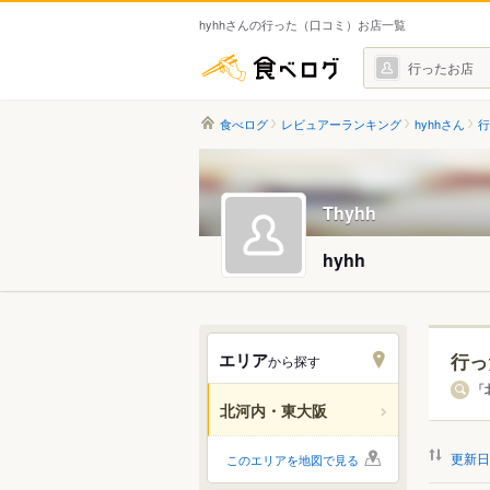
hyhhさんの行った（口コミ）お店一覧
食べログ
行ったお店
食べログ
レビュアーランキング
hyhhさん
行
Thyhh
hyhh
エリア
行っ
から探す
エリ
「
北河内・東大阪
すべ
更新日
このエリアを地図で見る
守口