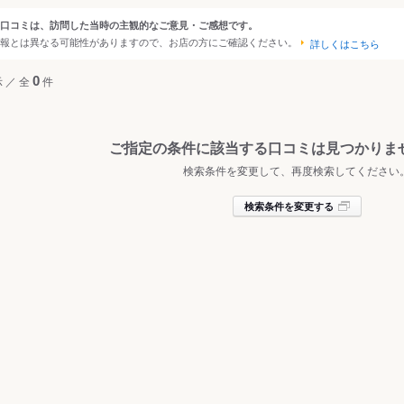
・寝屋川
口コミは、訪問した当時の主観的なご意見・ご感想です。
ンルから探す
報とは異なる可能性がありますので、お店の方にご確認ください。
阪
詳しくはこちら
・四條畷・交野
て
レストラン
居酒屋
示
／
全
0
件
・柏原
屋
ご指定の条件に該当する口コミは見つかりま
ニングバー
検索条件を変更して、再度検索してください
飲み
検索条件を変更する
ガーデン・ビアホール