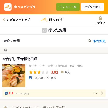
インストール
アプリで開く
レビュアートップ
ログイン
行ったお店
奈良 / 寿司
条件変更
1
件
や台ずし 王寺駅北口町
新王寺、王寺、信貴山下/居酒屋、寿司、海鮮
3.01
26人
口
￥3,000～￥3,999
コ
ミ
人
数
3.6
2021/09訪問
1回
レビュアートップ
行ったお店一覧