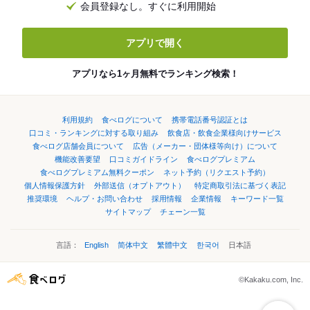
会員登録なし。すぐに利用開始
アプリで開く
アプリなら1ヶ月無料でランキング検索！
利用規約
食べログについて
携帯電話番号認証とは
口コミ・ランキングに対する取り組み
飲食店・飲食企業様向けサービス
食べログ店舗会員について
広告（メーカー・団体様等向け）について
機能改善要望
口コミガイドライン
食べログプレミアム
食べログプレミアム無料クーポン
ネット予約（リクエスト予約）
個人情報保護方針
外部送信（オプトアウト）
特定商取引法に基づく表記
推奨環境
ヘルプ・お問い合わせ
採用情報
企業情報
キーワード一覧
サイトマップ
チェーン一覧
言語：
English
简体中文
繁體中文
한국어
日本語
©Kakaku.com, Inc.