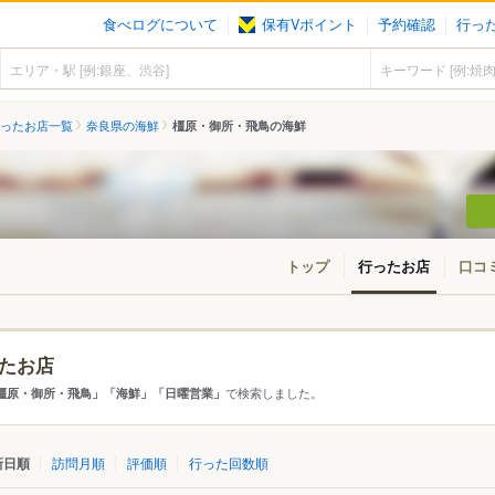
食べログについて
保有Vポイント
予約確認
行っ
ったお店一覧
奈良県の海鮮
橿原・御所・飛鳥の海鮮
トップ
行ったお店
口コ
たお店
アから探す
で検索しました。
橿原・御所・飛鳥」「海鮮」「日曜営業」
て
奈良県
橿原・御所・飛鳥
新日順
訪問月順
評価順
行った回数順
・王寺