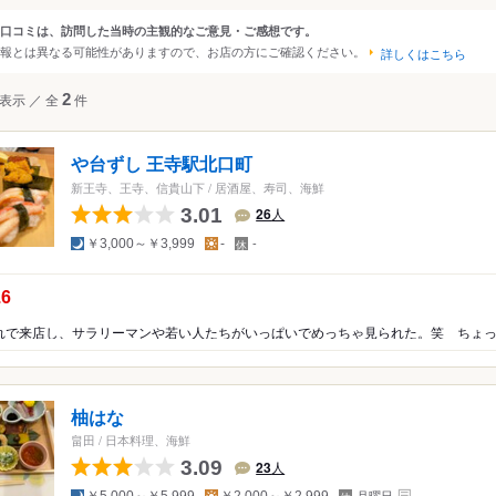
・大和高田・葛城
口コミは、訪問した当時の主観的なご意見・ご感想です。
ンルから探す
報とは異なる可能性がありますので、お店の方にご確認ください。
・飛鳥
詳しくはこちら
て
レストラン
和食
海鮮
表示
／
全
2
件
や台ずし 王寺駅北口町
新王寺、王寺、信貴山下
/
居酒屋、寿司、海鮮
3.01
26
人
ぽん
夜
昼
定
￥3,000～￥3,999
-
-
休
日
こう
の点数：
.6
柚はな
畠田
/
日本料理、海鮮
3.09
23
人
夜
昼
定