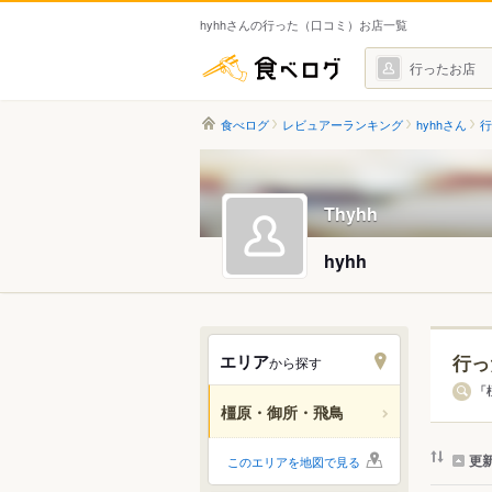
hyhhさんの行った（口コミ）お店一覧
食べログ
行ったお店
食べログ
レビュアーランキング
hyhhさん
行
Thyhh
hyhh
エリア
行っ
から探す
エリ
「
橿原・御所・飛鳥
すべ
更
このエリアを地図で見る
香芝