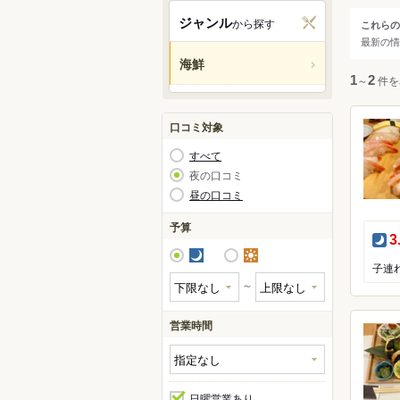
橿原
ジャンル
から探す
これらの
ジャ
最新の情
御所
海鮮
すべ
1
～
2
件を
海鮮
口コミ対象
ふぐ
すべて
かに
夜の口コミ
昼の口コミ
すっ
あん
予算
夜
3
かき
夜
昼
～
営業時間
日曜営業あり