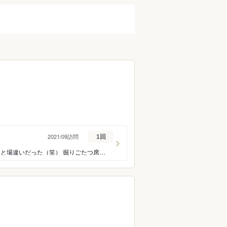
2021/09訪問
1回
子連れで来店し、サラリーマンや若い人たちがいっぱいでめっちゃ見られた。笑 ちょっと場違いだった（笑） 掘りごたつ席があったのはよかったし、味も美味しかった！お酒がめっちゃ安くて友達とまた来たいお店。