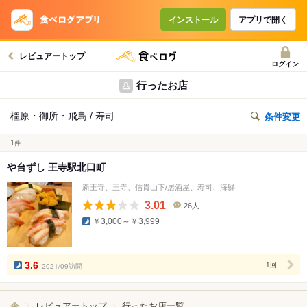
インストール
アプリで開く
レビュアートップ
ログイン
行ったお店
橿原・御所・飛鳥 / 寿司
条件変更
1
件
や台ずし 王寺駅北口町
新王寺、王寺、信貴山下/居酒屋、寿司、海鮮
3.01
26人
口
￥3,000～￥3,999
コ
ミ
人
数
3.6
2021/09訪問
1回
レビュアートップ
行ったお店一覧