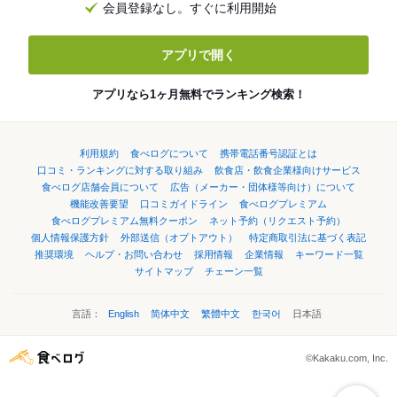
会員登録なし。すぐに利用開始
アプリで開く
アプリなら1ヶ月無料でランキング検索！
利用規約
食べログについて
携帯電話番号認証とは
口コミ・ランキングに対する取り組み
飲食店・飲食企業様向けサービス
食べログ店舗会員について
広告（メーカー・団体様等向け）について
機能改善要望
口コミガイドライン
食べログプレミアム
食べログプレミアム無料クーポン
ネット予約（リクエスト予約）
個人情報保護方針
外部送信（オプトアウト）
特定商取引法に基づく表記
推奨環境
ヘルプ・お問い合わせ
採用情報
企業情報
キーワード一覧
サイトマップ
チェーン一覧
言語：
English
简体中文
繁體中文
한국어
日本語
©Kakaku.com, Inc.