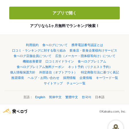
アプリで開く
アプリなら1ヶ月無料でランキング検索！
利用規約
食べログについて
携帯電話番号認証とは
口コミ・ランキングに対する取り組み
飲食店・飲食企業様向けサービス
食べログ店舗会員について
広告（メーカー・団体様等向け）について
機能改善要望
口コミガイドライン
食べログプレミアム
食べログプレミアム無料クーポン
ネット予約（リクエスト予約）
個人情報保護方針
外部送信（オプトアウト）
特定商取引法に基づく表記
推奨環境
ヘルプ・お問い合わせ
採用情報
企業情報
キーワード一覧
サイトマップ
チェーン一覧
言語：
English
简体中文
繁體中文
한국어
日本語
©Kakaku.com, Inc.