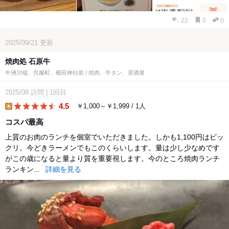
22
0
0
2025/09/21
更新
焼肉処 石原牛
中洲川端、呉服町、櫛田神社前 / 焼肉、牛タン、居酒屋
2025/08
訪問
|
1回目
4.5
￥1,000～￥1,999 / 1人
lunch
コスパ最高
上質のお肉のランチを個室でいただきました。しかも1,100円はビッ
クリ。今どきラーメンでもこのくらいします。量は少し少なめです
がこの歳になると量より質を重要視します。今のところ焼肉ランチ
ランキン...
詳細を見る