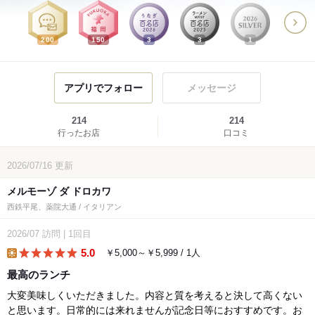
200
150
3
3
1
アプリでフォロー
メッセージ
214
214
行ったお店
口コミ
2026/07/16
更新
メルモーゾ ダ ドロカワ
西鉄平尾、薬院大通 / イタリアン
2026/07
訪問
|
1回目
5.0
￥5,000～￥5,999 / 1人
lunch
最高のランチ
大変美味しくいただきました。内容と質を考えると決して高くない
と思います。日常的には来れませんが記念日等におすすめです。お