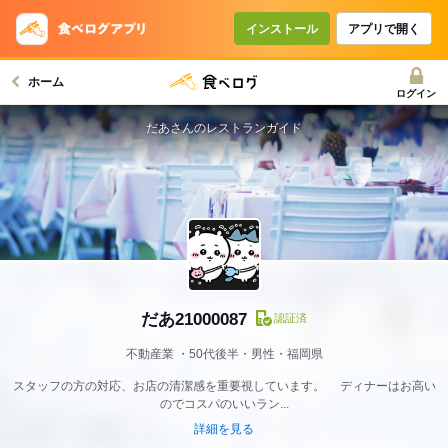
インストール
アプリで開く
ホーム
ログイン
だあさんのレストランガイド
だあ21000087
認証済
不動産業
50代後半・男性・福岡県
スタッフの方の対応、お店の清潔感を重要視しています。 ディナーはお高い
のでコスパのいいラン...
詳細を見る