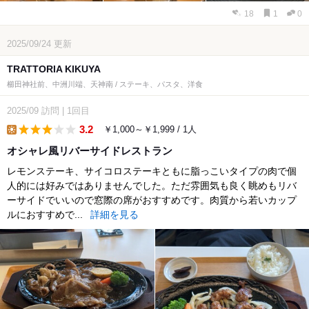
18
1
0
2025/09/24
更新
TRATTORIA KIKUYA
櫛田神社前、中洲川端、天神南 / ステーキ、パスタ、洋食
2025/09
訪問
|
1回目
3.2
￥1,000～￥1,999 / 1人
lunch
オシャレ風リバーサイドレストラン
レモンステーキ、サイコロステーキともに脂っこいタイプの肉で個
人的には好みではありませんでした。ただ雰囲気も良く眺めもリバ
ーサイドでいいので窓際の席がおすすめです。肉質から若いカップ
ルにおすすめで...
詳細を見る