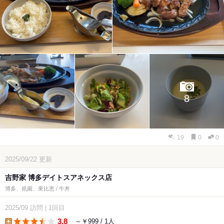
8
19
0
0
2025/09/22
更新
吉野家 博多デイトスアネックス店
博多、祇園、東比恵 / 牛丼
2025/09
訪問
|
1回目
3.8
～￥999 / 1人