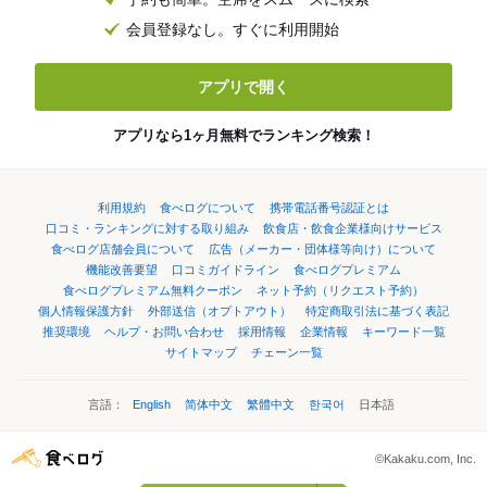
会員登録なし。すぐに利用開始
アプリで開く
アプリなら1ヶ月無料でランキング検索！
利用規約
食べログについて
携帯電話番号認証とは
口コミ・ランキングに対する取り組み
飲食店・飲食企業様向けサービス
食べログ店舗会員について
広告（メーカー・団体様等向け）について
機能改善要望
口コミガイドライン
食べログプレミアム
食べログプレミアム無料クーポン
ネット予約（リクエスト予約）
個人情報保護方針
外部送信（オプトアウト）
特定商取引法に基づく表記
推奨環境
ヘルプ・お問い合わせ
採用情報
企業情報
キーワード一覧
サイトマップ
チェーン一覧
言語：
English
简体中文
繁體中文
한국어
日本語
©Kakaku.com, Inc.