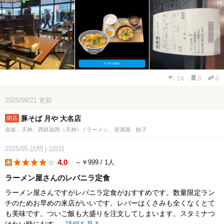
24
0
0
2025/09/21
更新
豚そば 月や 大名店
赤坂、天神、西鉄福岡（天神） / ラーメン、居酒屋、餃子
2025/05
訪問
|
1回目
4.0
～￥999 / 1人
lunch
ラーメン屋さんのレバニラ定食
ラーメン屋さんですがレバニラ定食がおすすめです。数量限定ラン
チのためお早めの来店がいいです。レバーはくさみも全くなくとて
も美味です。ついご飯も大盛りを注文してしまいます。スタミナつ