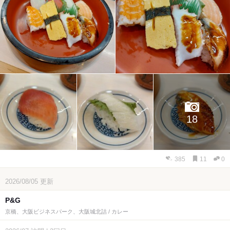
18
385
11
0
2026/08/05
更新
P&G
京橋、大阪ビジネスパーク、大阪城北詰 / カレー