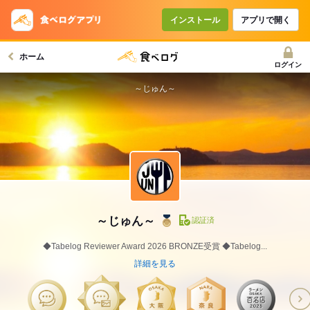
インストール
アプリで開く
ホーム
ログイン
～じゅん～
～じゅん～
認証済
◆Tabelog Reviewer Award 2026 BRONZE受賞 ◆Tabelog...
詳細を見る