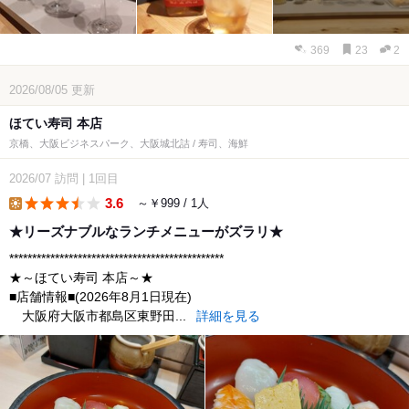
369
23
2
2026/08/05
更新
ほてい寿司 本店
京橋、大阪ビジネスパーク、大阪城北詰 / 寿司、海鮮
2026/07
訪問
|
1回目
3.6
～￥999 / 1人
lunch
★リーズナブルなランチメニューがズラリ★
***********************************************
★～ほてい寿司 本店～★
■店舗情報■(2026年8月1日現在)
大阪府大阪市都島区東野田...
詳細を見る