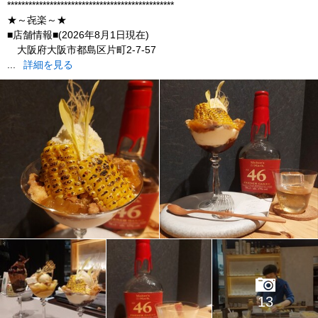
***********************************************
★～㐂楽～★
■店舗情報■(2026年8月1日現在)
大阪府大阪市都島区片町2-7-57
...
詳細を見る
13