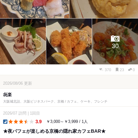
30
370
23
0
2026/08/06
更新
㐂楽
大阪城北詰、大阪ビジネスパーク、京橋 / カフェ、ケーキ、フレンチ
2026/07
訪問
|
1回目
3.9
￥3,000～￥3,999 / 1人
dinner
★夜パフェが楽しめる京橋の隠れ家カフェBAR★