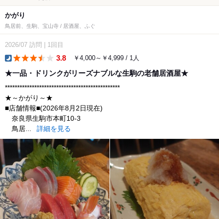
かがり
鳥居前、生駒、宝山寺 / 居酒屋、ふぐ
2026/07
訪問
|
1回目
3.8
￥4,000～￥4,999 / 1人
dinner
★一品・ドリンクがリーズナブルな生駒の老舗居酒屋★
***********************************************
★～かがり～★
■店舗情報■(2026年8月2日現在)
奈良県生駒市本町10-3
鳥居...
詳細を見る