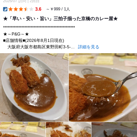
2026/07
訪問
|
2回目
3.6
～￥999 / 1人
dinner
★「早い・安い・旨い」三拍子揃った京橋のカレー屋★
***********************************************
★～P&G～★
■店舗情報■(2026年8月1日現在)
大阪府大阪市都島区東野田町3-5-...
詳細を見る