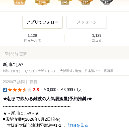
8
1100
800
100
30
か月
アプリでフォロー
メッセージ
1,129
1,129
行ったお店
口コミ
15時間前
更新
新川にしや
難波（南海）、なんば（大阪メトロ）、大阪難波 / 海鮮、日本酒バー、居酒屋
2026/07
訪問
|
1回目
3.8
￥3,000～￥3,999 / 1人
dinner
★朝まで飲める難波の人気居酒屋(予約推奨)★
***********************************************
★～新川にしや～★
■店舗情報■(2026年8月2日現在)
大阪府大阪市浪速区難波中1-1...
詳細を見る