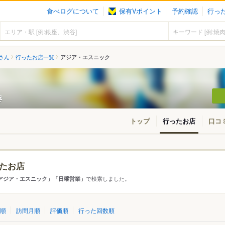
食べログについて
保有Vポイント
予約確認
行っ
さん
行ったお店一覧
アジア・エスニック
き
トップ
行ったお店
口コ
たお店
・東北
北海道
青森
秋田
岩手
山形
宮城
福島
で検索しました。
アジア・エスニック」「日曜営業」
東京
神奈川
千葉
埼玉
群馬
栃木
茨城
順
訪問月順
評価順
行った回数順
愛知
三重
岐阜
静岡
山梨
長野
新潟
石川
福井
富