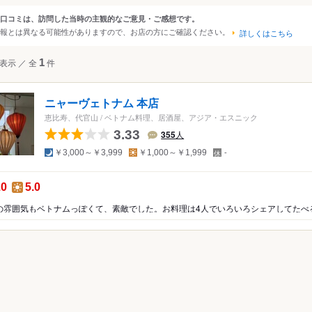
大阪
京都
兵庫
滋賀
奈良
和歌山
口コミは、訪問した当時の主観的なご意見・ご感想です。
ンルから探す
報とは異なる可能性がありますので、お店の方にご確認ください。
詳しくはこちら
四国
広島
岡山
山口
島根
鳥取
徳島
香川
愛媛
高知
て
レストラン
表示
／
全
1
件
沖縄
福岡
佐賀
長崎
熊本
大分
宮崎
鹿児島
沖縄
ア・エスニック
中国
香港
マカオ
韓国
台湾
シンガポール
タイ
ニャーヴェトナム 本店
ア・エスニック
インドネシア
ベトナム
マレーシア
フィリピン
スリランカ
恵比寿、代官山
/
ベトナム料理、居酒屋、アジア・エスニック
料理
3.33
355
人
アメリカ
アジア料理
夜
昼
定
￥3,000～￥3,999
￥1,000～￥1,999
-
休
ジア料理
ハワイ
日
料理
の点数：
昼の点数：
.0
5.0
グアム
米料理
ニア
オーストラリア
リカ料理
ッパ
イギリス
アイルランド
フランス
ドイツ
イタリア
スペイ
ポルトガル
スイス
オーストリア
オランダ
ベルギー
ルクセンブルグ
デンマーク
スウェーデン
メキシコ
ブラジル
ペルー