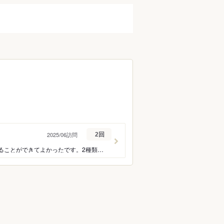
2025/06訪問
2回
お店の雰囲気もベトナムっぽくて、素敵でした。お料理は4人でいろいろシェアしてたべることができてよかったです。2種類のフォー、バインミー、バインセオ、生春巻きなど、どれもおいしかったです。また行きたいとおもいます。
ン