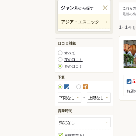
関西
ジャンル
から探す
これらの
ジャ
最新の情
中国・
アジア・エスニック
すべ
1
～
1
件を
九州・
アジ
アジア
口コミ対象
アジ
すべて
韓国
北米
夜の口コミ
東南
昼の口コミ
南ア
ハワイ
予算
中東
夜
5
グアム
夜
昼
中南
オセア
アフ
～
ヨーロ
営業時間
中南米
日曜営業あり