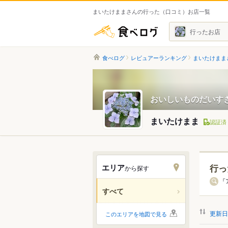
まいたけままさんの行った（口コミ）お店一覧
食べログ
行ったお店
食べログ
レビュアーランキング
まいたけまま
おいしいものだいす
まいたけまま
認証済
エリア
行っ
から探す
北海道
「
すべて
関東
更新日
このエリアを地図で見る
中部