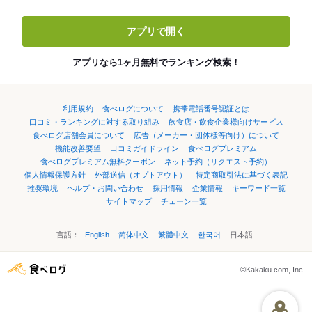
アプリで開く
アプリなら1ヶ月無料でランキング検索！
利用規約
食べログについて
携帯電話番号認証とは
口コミ・ランキングに対する取り組み
飲食店・飲食企業様向けサービス
食べログ店舗会員について
広告（メーカー・団体様等向け）について
機能改善要望
口コミガイドライン
食べログプレミアム
食べログプレミアム無料クーポン
ネット予約（リクエスト予約）
個人情報保護方針
外部送信（オプトアウト）
特定商取引法に基づく表記
推奨環境
ヘルプ・お問い合わせ
採用情報
企業情報
キーワード一覧
サイトマップ
チェーン一覧
言語：
English
简体中文
繁體中文
한국어
日本語
©Kakaku.com, Inc.