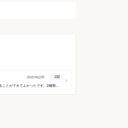
2025/06訪問
2回
お店の雰囲気もベトナムっぽくて、素敵でした。お料理は4人でいろいろシェアしてたべることができてよかったです。2種類のフォー、バインミー、バインセオ、生春巻きなど、どれもおいしかったです。また行きたいとおもいます。
ン