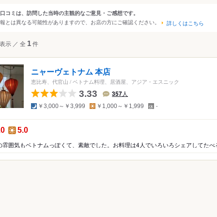
大阪
京都
兵庫
滋賀
奈良
和歌山
口コミは、訪問した当時の主観的なご意見・ご感想です。
ンルから探す
報とは異なる可能性がありますので、お店の方にご確認ください。
詳しくはこちら
四国
広島
岡山
山口
島根
鳥取
徳島
香川
愛媛
高知
て
レストラン
表示
／
全
1
件
沖縄
福岡
佐賀
長崎
熊本
大分
宮崎
鹿児島
沖縄
ア・エスニック
中国
香港
マカオ
韓国
台湾
シンガポール
タイ
ニャーヴェトナム 本店
ア・エスニック
インドネシア
ベトナム
マレーシア
フィリピン
スリランカ
恵比寿、代官山
/
ベトナム料理、居酒屋、アジア・エスニック
料理
3.33
357
人
アメリカ
アジア料理
夜
昼
定
￥3,000～￥3,999
￥1,000～￥1,999
-
休
ジア料理
ハワイ
日
料理
の点数：
昼の点数：
.0
5.0
グアム
米料理
ニア
オーストラリア
リカ料理
ッパ
イギリス
アイルランド
フランス
ドイツ
イタリア
スペイ
ポルトガル
スイス
オーストリア
オランダ
ベルギー
ルクセンブルグ
デンマーク
スウェーデン
メキシコ
ブラジル
ペルー