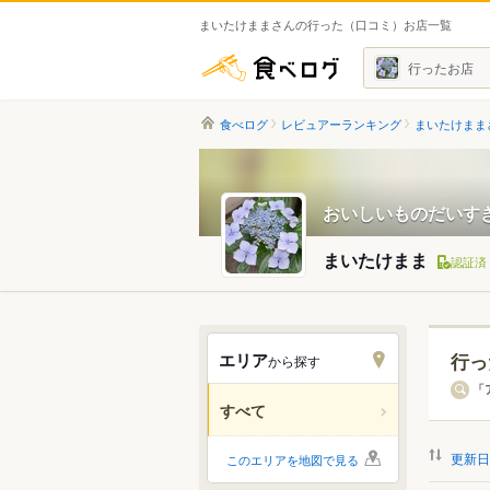
まいたけままさんの行った（口コミ）お店一覧
食べログ
行ったお店
食べログ
レビュアーランキング
まいたけまま
おいしいものだいす
まいたけまま
認証済
エリア
行っ
から探す
北海道
「
すべて
関東
更新日
このエリアを地図で見る
中部