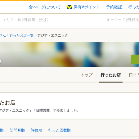
食べログについて
保有Vポイント
予約確認
行っ
さん
行ったお店一覧
アジア・エスニック
き
トップ
行ったお店
口コ
たお店
・東北
北海道
青森
秋田
岩手
山形
宮城
福島
で検索しました。
アジア・エスニック」「日曜営業」
東京
神奈川
千葉
埼玉
群馬
栃木
茨城
順
訪問月順
評価順
行った回数順
愛知
三重
岐阜
静岡
山梨
長野
新潟
石川
福井
富