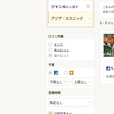
関西
ジャンル
から探す
これらの
ジャ
最新の情
中国・
アジア・エスニック
すべ
1
～
1
件を
九州・
アジ
アジア
口コミ対象
アジ
すべて
韓国
北米
夜の口コミ
東南
昼の口コミ
南ア
ハワイ
予算
中東
夜
5
グアム
夜
昼
中南
オセア
アフ
～
ヨーロ
営業時間
中南米
日曜営業あり