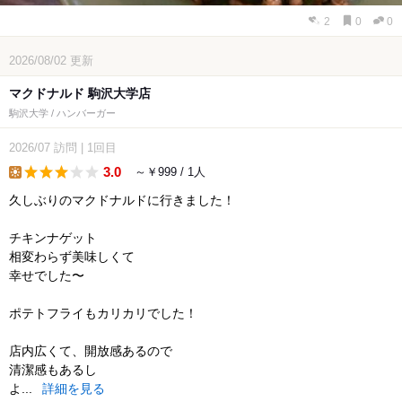
2
0
0
2026/08/02
更新
マクドナルド 駒沢大学店
駒沢大学 / ハンバーガー
2026/07
訪問
|
1回目
3.0
～￥999 / 1人
lunch
久しぶりのマクドナルドに行きました！
チキンナゲット
相変わらず美味しくて
幸せでした〜
ポテトフライもカリカリでした！
店内広くて、開放感あるので
清潔感もあるし
よ...
詳細を見る