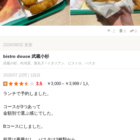
2
0
0
2026/08/02
更新
bistro douce 武蔵小杉
武蔵小杉、向河原、新丸子 / イタリアン、ビストロ、パスタ
2026/07
訪問
|
1回目
3.5
￥3,000～￥3,999 / 1人
lunch
ランチで予約しました。
コースが3つあって
金額別で選ぶ感じでした。
Bコースにしました。
前菜は豪華だし、パスタは2種類から