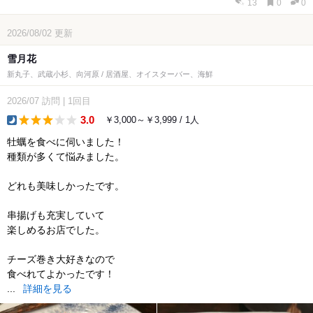
13
0
0
2026/08/02
更新
雪月花
新丸子、武蔵小杉、向河原 / 居酒屋、オイスターバー、海鮮
2026/07
訪問
|
1回目
3.0
￥3,000～￥3,999 / 1人
dinner
牡蠣を食べに伺いました！
種類が多くて悩みました。
どれも美味しかったです。
串揚げも充実していて
楽しめるお店でした。
チーズ巻き大好きなので
食べれてよかったです！
...
詳細を見る