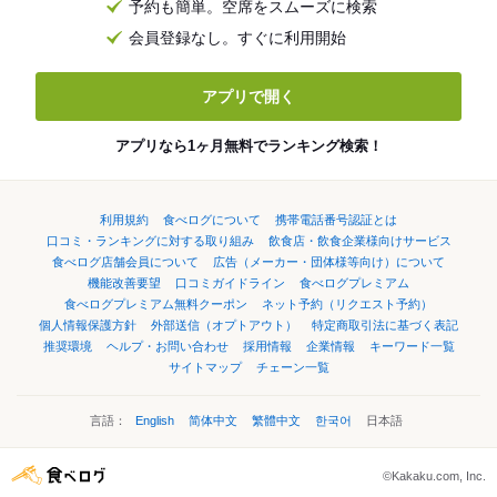
予約も簡単。空席をスムーズに検索
会員登録なし。すぐに利用開始
アプリで開く
アプリなら1ヶ月無料でランキング検索！
利用規約
食べログについて
携帯電話番号認証とは
口コミ・ランキングに対する取り組み
飲食店・飲食企業様向けサービス
食べログ店舗会員について
広告（メーカー・団体様等向け）について
機能改善要望
口コミガイドライン
食べログプレミアム
食べログプレミアム無料クーポン
ネット予約（リクエスト予約）
個人情報保護方針
外部送信（オプトアウト）
特定商取引法に基づく表記
推奨環境
ヘルプ・お問い合わせ
採用情報
企業情報
キーワード一覧
サイトマップ
チェーン一覧
言語：
English
简体中文
繁體中文
한국어
日本語
©Kakaku.com, Inc.