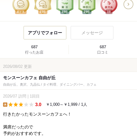
8
600
350
200
10
か月
アプリでフォロー
メッセージ
687
687
行ったお店
口コミ
2026/08/02
更新
モンスーンカフェ 自由が丘
自由が丘、奥沢、九品仏 / タイ料理、ダイニングバー、カフェ
2026/07
訪問
|
1回目
3.0
￥1,000～￥1,999 / 1人
lunch
行きたかったモンスーンカフェへ！
満席だったので
予約がおすすめです。