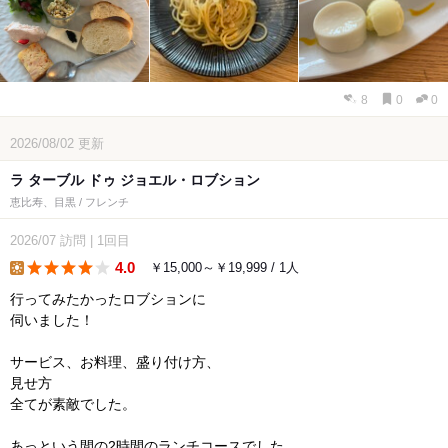
8
0
0
2026/08/02
更新
ラ ターブル ドゥ ジョエル・ロブション
恵比寿、目黒 / フレンチ
2026/07
訪問
|
1回目
4.0
￥15,000～￥19,999 / 1人
lunch
行ってみたかったロブションに
伺いました！
サービス、お料理、盛り付け方、
見せ方
全てが素敵でした。
あっという間の2時間のランチコースでした。