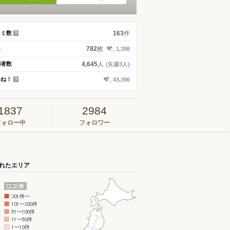
件
コミ数
163
？
枚
真
782
1,398
人
問者数
4,645
(先週3人)
いね！
43,396
？
1837
2984
フォロー中
フォロワー
れたエリア