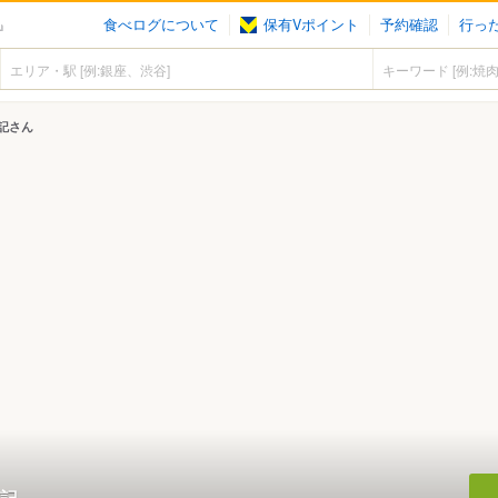
食べログについて
保有Vポイント
予約確認
行っ
』
記さん
記