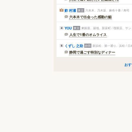
鮓 村瀬
東京
六本木、乃木坂、麻布十番 / 寿司
3
六本木で出会った感動の鮨
YOU
東京
東銀座、築地、新富町 / 喫茶店、サ
4
人生で1番のオムライス
くずし 之助
静岡
新浜松、第一通り、浜松 / 
5
静岡で過ごす特別なディナー
おす