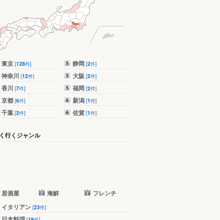
東京
静岡
[
128
件]
[
2
件]
神奈川
大阪
[
12
件]
[
2
件]
香川
福岡
[
7
件]
[
2
件]
京都
新潟
[
6
件]
[
1
件]
千葉
佐賀
[
2
件]
[
1
件]
く行くジャンル
居酒屋
海鮮
フレンチ
イタリアン
[
23
件]
日本料理
[
19
件]