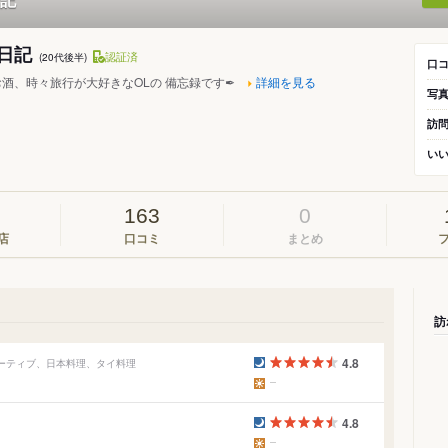
日記
認証済
(20代後半)
口
酒、時々旅行が大好きなOLの 備忘録です✒︎
詳細を見る
写
訪
い
163
0
店
口コミ
まとめ
訪
4.8
ベーティブ、日本料理、タイ料理
4.8