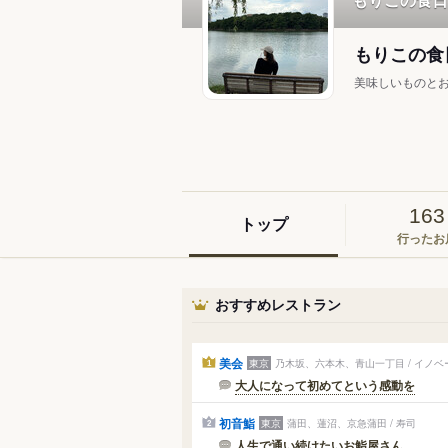
もりこの食
美味しいものとお
163
トップ
行ったお
おすすめレストラン
美会
東京
乃木坂、六本木、青山一丁目 / イノ
1
大人になって初めてという感動を
初音鮨
東京
蒲田、蓮沼、京急蒲田 / 寿司
2
人生で通い続けたいお鮨屋さん