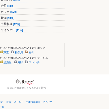
寿司
[
18
件]
カフェ
[
15
件]
焼肉
[
13
件]
中華料理
[
12
件]
ワインバー
[
11
件]
もりこの食日記さんのよく行くエリア
東京
神奈川
香川
もりこの食日記さんのよく行くジャンル
居酒屋
海鮮
フレンチ
毎日の外食が楽しくなるグルメ情報
いて
|
広告（メーカー・団体様等向け）について
一覧