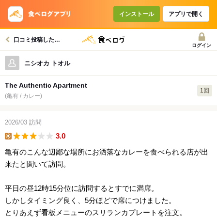
インストール
アプリで開く
口コミ投稿したお店一覧
ログイン
ニシオカ トオル
The Authentic Apartment
1回
(亀有 / カレー)
2026/03
訪問
3.0
lunch
亀有のこんな辺鄙な場所にお洒落なカレーを食べられる店が出
来たと聞いて訪問。
平日の昼12時15分位に訪問するとすでに満席。
しかしタイミング良く、5分ほどで席につけました。
とりあえず看板メニューのスリランカプレートを注文。