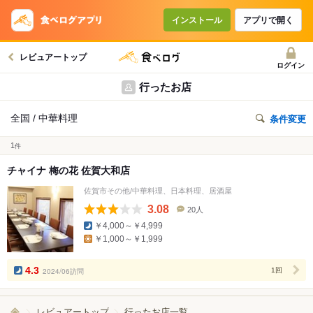
インストール
アプリで開く
レビュアートップ
ログイン
行ったお店
全国 / 中華料理
条件変更
1
件
チャイナ 梅の花 佐賀大和店
佐賀市その他/中華料理、日本料理、居酒屋
3.08
20人
口
￥4,000～￥4,999
コ
￥1,000～￥1,999
ミ
人
数
4.3
2024/06訪問
1回
レビュアートップ
行ったお店一覧