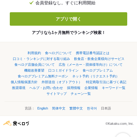
会員登録なし。すぐに利用開始
アプリで開く
アプリなら1ヶ月無料でランキング検索！
利用規約
食べログについて
携帯電話番号認証とは
口コミ・ランキングに対する取り組み
飲食店・飲食企業様向けサービス
食べログ店舗会員について
広告（メーカー・団体様等向け）について
機能改善要望
口コミガイドライン
食べログプレミアム
食べログプレミアム無料クーポン
ネット予約（リクエスト予約）
個人情報保護方針
外部送信（オプトアウト）
特定商取引法に基づく表記
推奨環境
ヘルプ・お問い合わせ
採用情報
企業情報
キーワード一覧
サイトマップ
チェーン一覧
言語：
English
简体中文
繁體中文
한국어
日本語
©Kakaku.com, Inc.