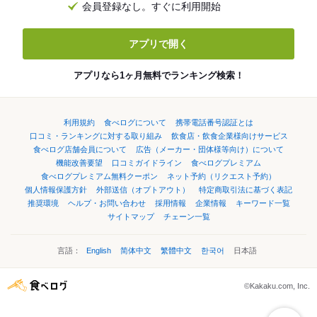
会員登録なし。すぐに利用開始
アプリで開く
アプリなら1ヶ月無料でランキング検索！
利用規約
食べログについて
携帯電話番号認証とは
口コミ・ランキングに対する取り組み
飲食店・飲食企業様向けサービス
食べログ店舗会員について
広告（メーカー・団体様等向け）について
機能改善要望
口コミガイドライン
食べログプレミアム
食べログプレミアム無料クーポン
ネット予約（リクエスト予約）
個人情報保護方針
外部送信（オプトアウト）
特定商取引法に基づく表記
推奨環境
ヘルプ・お問い合わせ
採用情報
企業情報
キーワード一覧
サイトマップ
チェーン一覧
言語：
English
简体中文
繁體中文
한국어
日本語
©Kakaku.com, Inc.