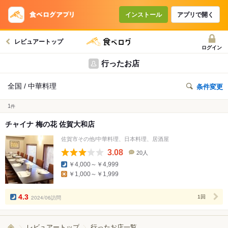
インストール
アプリで開く
レビュアートップ
ログイン
行ったお店
全国 / 中華料理
条件変更
1
件
チャイナ 梅の花 佐賀大和店
佐賀市その他/中華料理、日本料理、居酒屋
3.08
20人
口
￥4,000～￥4,999
コ
￥1,000～￥1,999
ミ
人
数
4.3
2024/06訪問
1回
レビュアートップ
行ったお店一覧