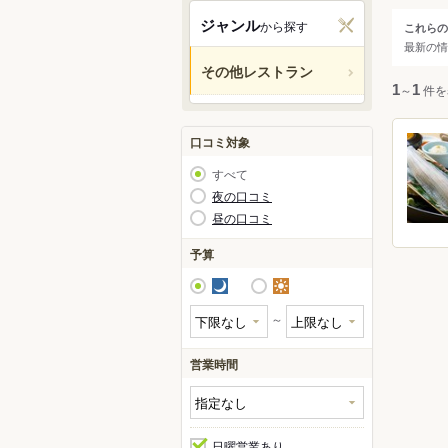
伊万
ジャンル
から探す
これらの
ジャ
最新の情
その他レストラン
すべ
1
～
1
件を
レス
口コミ対象
創作
すべて
オー
夜の口コミ
昼の口コミ
弁当
肉料
予算
シー
夜
昼
サラ
～
チー
営業時間
日曜営業あり