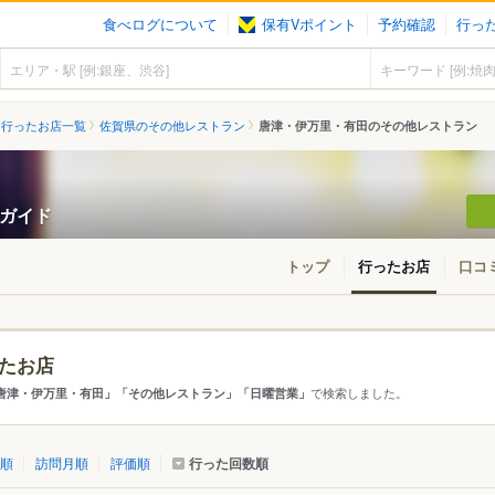
食べログについて
保有Vポイント
予約確認
行っ
行ったお店一覧
佐賀県のその他レストラン
唐津・伊万里・有田のその他レストラン
ンガイド
トップ
行ったお店
口コ
たお店
アから探す
で検索しました。
唐津・伊万里・有田」「その他レストラン」「日曜営業」
て
佐賀県
唐津・伊万里・有田
行った回数順
順
訪問月順
評価順
・呼子