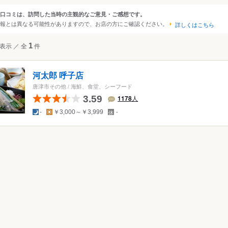
里・有田
口コミは、訪問した当時の主観的なご意見・ご感想です。
ンルから探す
報とは異なる可能性がありますので、お店の方にご確認ください。
詳しくはこちら
て
レストラン
その他レストラン
表示
／
全
1
件
にんにく料理
トラン・食堂
河太郎 呼子店
料理・イノベーティブ
ビュッフェ
唐津市その他
/
海鮮、食堂、シーフード
ガニック・薬膳
バーベキュー
3.59
1178
人
・おにぎり・惣菜
屋形船・クルージング
夜
昼
定
-
￥3,000～￥3,999
-
休
日
理
フード
ダ・野菜料理
ズ料理