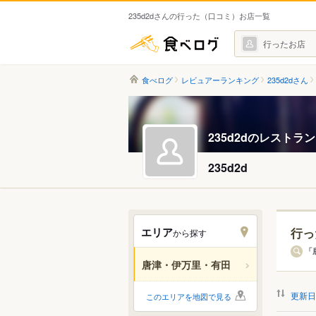
235d2dさんの行った（口コミ）お店一覧
食べログ
行ったお店
食べログ
レビュアーランキング
235d2dさん
235d2dのレストラ
235d2d
エリア
行っ
から探す
エリ
「
唐津・伊万里・有田
すべ
更新日
このエリアを地図で見る
唐津