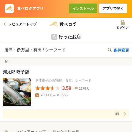
インストール
アプリで開く
レビュアートップ
ログイン
行ったお店
唐津・伊万里・有田 / シーフード
条件変更
1
件
河太郎 呼子店
唐津市その他/海鮮、食堂、シーフード
3.59
1178人
口
￥3,000～￥3,999
コ
ミ
人
数
1回
レビュアートップ
行ったお店一覧