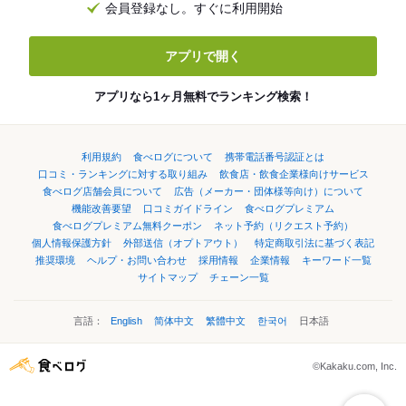
会員登録なし。すぐに利用開始
アプリで開く
アプリなら1ヶ月無料でランキング検索！
利用規約
食べログについて
携帯電話番号認証とは
口コミ・ランキングに対する取り組み
飲食店・飲食企業様向けサービス
食べログ店舗会員について
広告（メーカー・団体様等向け）について
機能改善要望
口コミガイドライン
食べログプレミアム
食べログプレミアム無料クーポン
ネット予約（リクエスト予約）
個人情報保護方針
外部送信（オプトアウト）
特定商取引法に基づく表記
推奨環境
ヘルプ・お問い合わせ
採用情報
企業情報
キーワード一覧
サイトマップ
チェーン一覧
言語：
English
简体中文
繁體中文
한국어
日本語
©Kakaku.com, Inc.