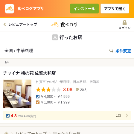
インストール
アプリで開く
レビュアートップ
ログイン
行ったお店
全国 / 中華料理
条件変更
1
件
チャイナ 梅の花 佐賀大和店
佐賀市その他/中華料理、日本料理、居酒屋
3.08
20人
口
￥4,000～￥4,999
コ
￥1,000～￥1,999
ミ
人
数
4.3
2024/06訪問
1回
レビュアートップ
行ったお店一覧