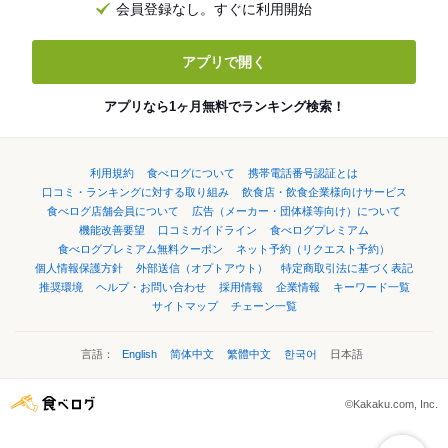
会員登録なし。すぐに利用開始
アプリで開く
アプリなら1ヶ月無料でランキング検索！
利用規約
食べログについて
携帯電話番号認証とは
口コミ・ランキングに対する取り組み
飲食店・飲食企業様向けサービス
食べログ店舗会員について
広告（メーカー・団体様等向け）について
機能改善要望
口コミガイドライン
食べログプレミアム
食べログプレミアム無料クーポン
ネット予約（リクエスト予約）
個人情報保護方針
外部送信（オプトアウト）
特定商取引法に基づく表記
推奨環境
ヘルプ・お問い合わせ
採用情報
企業情報
キーワード一覧
サイトマップ
チェーン一覧
言語：
English
简体中文
繁體中文
한국어
日本語
©Kakaku.com, Inc.