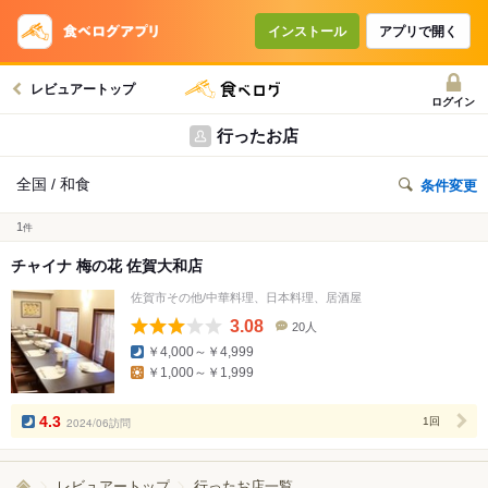
インストール
アプリで開く
レビュアートップ
ログイン
行ったお店
全国 / 和食
条件変更
1
件
チャイナ 梅の花 佐賀大和店
佐賀市その他/中華料理、日本料理、居酒屋
3.08
20人
口
￥4,000～￥4,999
コ
￥1,000～￥1,999
ミ
人
数
4.3
2024/06訪問
1回
レビュアートップ
行ったお店一覧