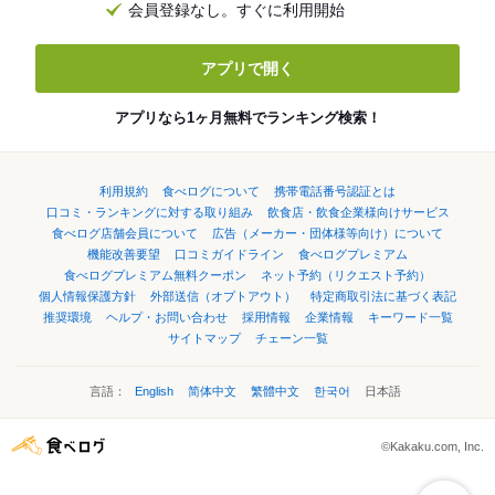
会員登録なし。すぐに利用開始
アプリで開く
アプリなら1ヶ月無料でランキング検索！
利用規約
食べログについて
携帯電話番号認証とは
口コミ・ランキングに対する取り組み
飲食店・飲食企業様向けサービス
食べログ店舗会員について
広告（メーカー・団体様等向け）について
機能改善要望
口コミガイドライン
食べログプレミアム
食べログプレミアム無料クーポン
ネット予約（リクエスト予約）
個人情報保護方針
外部送信（オプトアウト）
特定商取引法に基づく表記
推奨環境
ヘルプ・お問い合わせ
採用情報
企業情報
キーワード一覧
サイトマップ
チェーン一覧
言語：
English
简体中文
繁體中文
한국어
日本語
©Kakaku.com, Inc.