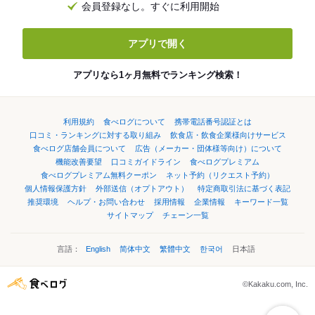
会員登録なし。すぐに利用開始
アプリで開く
アプリなら1ヶ月無料でランキング検索！
利用規約
食べログについて
携帯電話番号認証とは
口コミ・ランキングに対する取り組み
飲食店・飲食企業様向けサービス
食べログ店舗会員について
広告（メーカー・団体様等向け）について
機能改善要望
口コミガイドライン
食べログプレミアム
食べログプレミアム無料クーポン
ネット予約（リクエスト予約）
個人情報保護方針
外部送信（オプトアウト）
特定商取引法に基づく表記
推奨環境
ヘルプ・お問い合わせ
採用情報
企業情報
キーワード一覧
サイトマップ
チェーン一覧
言語：
English
简体中文
繁體中文
한국어
日本語
©Kakaku.com, Inc.