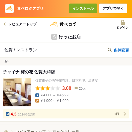
インストール
アプリで開く
レビュアートップ
ログイン
行ったお店
佐賀 / レストラン
条件変更
1
件
チャイナ 梅の花 佐賀大和店
佐賀市その他/中華料理、日本料理、居酒屋
3.08
20人
口
￥4,000～￥4,999
コ
￥1,000～￥1,999
ミ
人
数
4.3
2024/06訪問
1回
レビュアートップ
行ったお店一覧